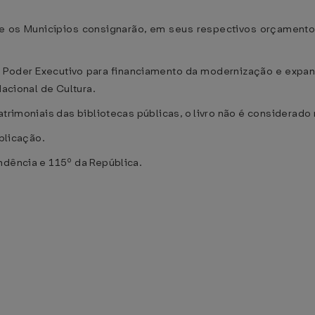
l e os Municípios consignarão, em seus respectivos orçament
o Poder Executivo para financiamento da modernização e expa
Nacional de Cultura.
atrimoniais das bibliotecas públicas, o livro não é considerad
ublicação.
ndência e 115º da República.