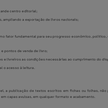
rande centro editorial;
s, ampliando a exportação de livros nacionais;
omo fator fundamental para seu progresso econômico, político, 
as e pontos de venda de livro;
ores e livreiros as condições necessárias ao cumprimento do dis
l o acesso à leitura.
Lei, a publicação de textos escritos em fichas ou folhas, nã
 em capas avulsas, em qualquer formato e acabamento.