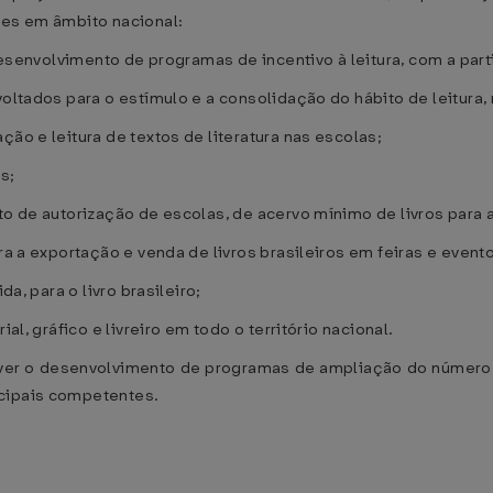
ões em âmbito nacional:
o desenvolvimento de programas de incentivo à leitura, com a par
voltados para o estímulo e a consolidação do hábito de leitura,
ção e leitura de textos de literatura nas escolas;
s;
to de autorização de escolas, de acervo mínimo de livros para 
ra a exportação e venda de livros brasileiros em feiras e event
da, para o livro brasileiro;
al, gráfico e livreiro em todo o território nacional.
over o desenvolvimento de programas de ampliação do número d
icipais competentes.