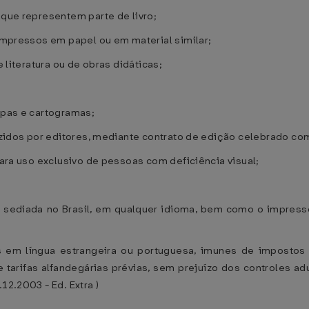
 que representem parte de livro;
 impressos em papel ou em material similar;
e literatura ou de obras didáticas;
mapas e cartogramas;
duzidos por editores, mediante contrato de edição celebrado com
 para uso exclusivo de pessoas com deficiência visual;
ora sediada no Brasil, em qualquer idioma, bem como o impress
s em língua estrangeira ou portuguesa, imunes de impostos n
 tarifas alfandegárias prévias, sem prejuízo dos controles a
12.2003 - Ed. Extra )