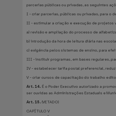
parcerias públicas ou privadas, as seguintes aç
I - criar parcerias, públicas ou privadas, para 
II - estimular a criação e execução de projetos 
a) revisão e ampliação do processo de alfabetiza
b) introdução da hora de leitura diária nas escola
c) exigência pelos sistemas de ensino, para efei
III - instituir programas, em bases regulares, pa
IV - estabelecer tarifa postal preferencial, reduzi
V - criar cursos de capacitação do trabalho editori
Art. 14.
É o Poder Executivo autorizado a prom
ser ouvidas as Administrações Estaduais e Mun
Art. 15.
(VETADO)
CAPÍTULO V