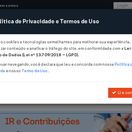
em somos
ítica de Privacidade e Termos de Uso
CONSULTORIA
SISTEMAS
COMÉRCIO EXTER
os cookies e tecnologias semelhantes para melhorar sua experiência,
zar conteúdo e analisar o tráfego do site, em conformidade com a
Lei
 de Dados (Lei nº 13.709/2018 – LGPD)
.
nuar navegando, você declara que leu e concorda com nossa
Política 
ade
e nosso
Termo de Uso
.
Li e co
Institui a Política Nacional do Livro.