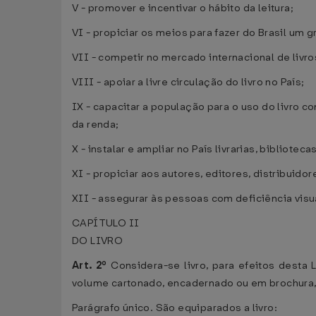
V - promover e incentivar o hábito da leitura;
VI - propiciar os meios para fazer do Brasil um g
VII - competir no mercado internacional de livro
VIII - apoiar a livre circulação do livro no País;
IX - capacitar a população para o uso do livro c
da renda;
X - instalar e ampliar no País livrarias, bibliotec
XI - propiciar aos autores, editores, distribuid
XII - assegurar às pessoas com deficiência visua
CAPÍTULO II
DO LIVRO
Art. 2º
Considera-se livro, para efeitos desta 
volume cartonado, encadernado ou em brochura,
Parágrafo único. São equiparados a livro: