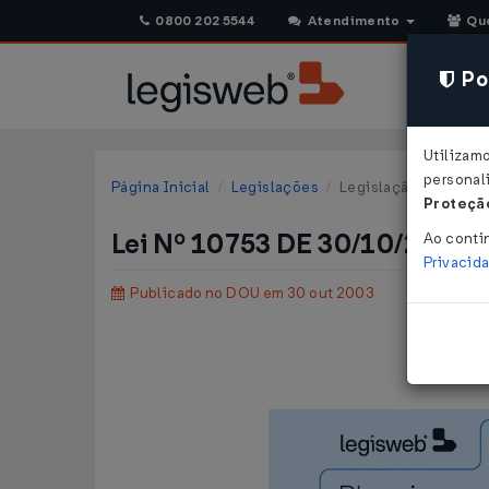
0800 202 5544
Atendimento
Qu
Pol
Utilizam
personali
Página Inicial
Legislações
Legislação Federal
Proteção
Lei Nº 10753 DE 30/10/2003
Ao conti
Privacid
Publicado no DOU em 30 out 2003