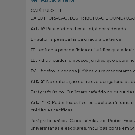
Ver redação anterior
CAPÍTULO III
DA EDITORAÇÃO, DISTRIBUIÇÃO E COMERCIA
Art. 5º
Para efeitos desta Lei, é considerado:
I - autor: a pessoa física criadora de livros;
II - editor: a pessoa física ou jurídica que adqu
III - distribuidor: a pessoa jurídica que opera 
IV - livreiro: a pessoa jurídica ou representant
Art. 6º
Na editoração do livro, é obrigatória a 
Parágrafo único. O número referido no caput dest
Art. 7º
O Poder Executivo estabelecerá formas d
crédito específicas.
Parágrafo único. Cabe, ainda, ao Poder Exec
universitárias e escolares, incluídas obras em Si