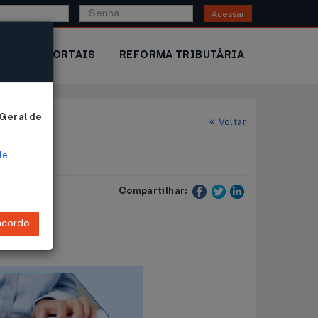
Acessar
IOR
PORTAIS
REFORMA TRIBUTÁRIA
 Geral de
Voltar
de
Compartilhar:
ncordo