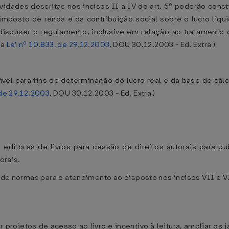
idades descritas nos incisos II a IV do art. 5º poderão const
mposto de renda e da contribuição social sobre o lucro líqui
dispuser o regulamento, inclusive em relação ao tratamento c
la
Lei nº 10.833, de 29.12.2003
, DOU 30.12.2003 - Ed. Extra )
tível para fins de determinação do lucro real e da base de cálc
 de 29.12.2003
, DOU 30.12.2003 - Ed. Extra )
 editores de livros para cessão de direitos autorais para 
orais.
 de normas para o atendimento ao disposto nos incisos VII e VII
r projetos de acesso ao livro e incentivo à leitura, ampliar os