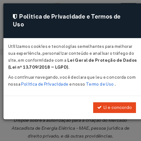
Política de Privacidade e Termos de
Uso
Acessar
Utilizamos cookies e tecnologias semelhantes para melhorar
sua experiência, personalizar conteúdo e analisar o tráfego do
site, em conformidade com a
Lei Geral de Proteção de Dados
Página Inicial
Legislações
Legislação Federal
Voltar
(Lei nº 13.709/2018 – LGPD)
.
Ao continuar navegando, você declara que leu e concorda com
Lei nº 10.433 de 24/04/2002
nossa
Política de Privacidade
e nosso
Termo de Uso
.
Publicado no DOU em 25 abr 2002
Compartilhar:
Li e concordo
Dispõe sobre a autorização para a criação do Mercado
Atacadista de Energia Elétrica - MAE, pessoa jurídica de
direito privado, e dá outras providências.