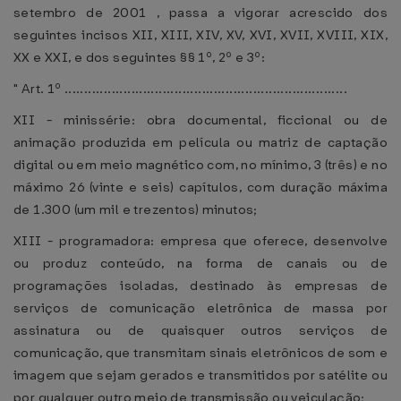
setembro de 2001 , passa a vigorar acrescido dos
seguintes incisos XII, XIII, XIV, XV, XVI, XVII, XVIII, XIX,
XX e XXI, e dos seguintes §§ 1º, 2º e 3º:
" Art. 1º ........................................................................
XII - minissérie: obra documental, ficcional ou de
animação produzida em película ou matriz de captação
digital ou em meio magnético com, no mínimo, 3 (três) e no
máximo 26 (vinte e seis) capítulos, com duração máxima
de 1.300 (um mil e trezentos) minutos;
XIII - programadora: empresa que oferece, desenvolve
ou produz conteúdo, na forma de canais ou de
programações isoladas, destinado às empresas de
serviços de comunicação eletrônica de massa por
assinatura ou de quaisquer outros serviços de
comunicação, que transmitam sinais eletrônicos de som e
imagem que sejam gerados e transmitidos por satélite ou
por qualquer outro meio de transmissão ou veiculação;