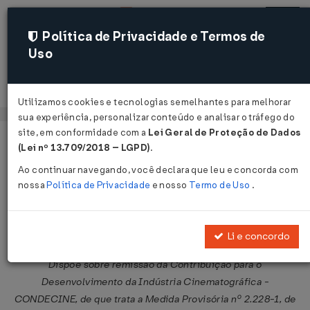
Política de Privacidade e Termos de
Uso
Acessar
Utilizamos cookies e tecnologias semelhantes para melhorar
sua experiência, personalizar conteúdo e analisar o tráfego do
site, em conformidade com a
Lei Geral de Proteção de Dados
Página Inicial
Legislações
Legislação Federal
Voltar
(Lei nº 13.709/2018 – LGPD)
.
Ao continuar navegando, você declara que leu e concorda com
Lei nº 10.454 de 13/05/2002
nossa
Política de Privacidade
e nosso
Termo de Uso
.
Compartilhar:
Li e concordo
Dispõe sobre remissão da Contribuição para o
Desenvolvimento da Indústria Cinematográfica -
CONDECINE, de que trata a Medida Provisória nº 2.228-1, de