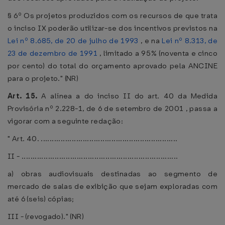
§ 6º Os projetos produzidos com os recursos de que trata
o inciso IX poderão utilizar-se dos incentivos previstos na
Lei nº 8.685, de 20 de julho de 1993
, e na
Lei nº 8.313, de
23 de dezembro de 1991
, limitado a 95% (noventa e cinco
por cento) do total do orçamento aprovado pela ANCINE
para o projeto." (NR)
Art. 15.
A alínea a do inciso II do art. 40 da Medida
Provisória nº 2.228-1, de 6 de setembro de 2001 , passa a
vigorar com a seguinte redação:
" Art. 40. ..............................................................
II - .......................................................................
a) obras audiovisuais destinadas ao segmento de
mercado de salas de exibição que sejam exploradas com
até 6 (seis) cópias;
III - (revogado)." (NR)