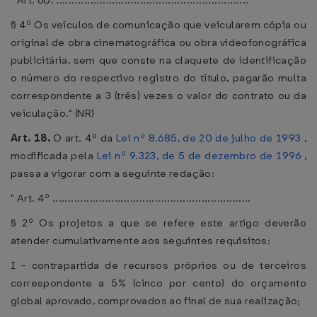
" Art. 60. ..............................................................
§ 4º Os veículos de comunicação que veicularem cópia ou
original de obra cinematográfica ou obra videofonográfica
publicitária, sem que conste na claquete de identificação
o número do respectivo registro do título, pagarão multa
correspondente a 3 (três) vezes o valor do contrato ou da
veiculação." (NR)
Art. 18.
O art. 4º da
Lei nº 8.685, de 20 de julho de 1993
,
modificada pela
Lei nº 9.323, de 5 de dezembro de 1996
,
passa a vigorar com a seguinte redação:
" Art. 4º ................................................................
§ 2º Os projetos a que se refere este artigo deverão
atender cumulativamente aos seguintes requisitos:
I - contrapartida de recursos próprios ou de terceiros
correspondente a 5% (cinco por cento) do orçamento
global aprovado, comprovados ao final de sua realização;