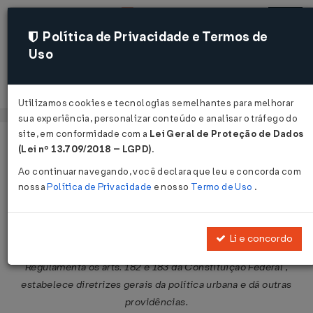
Política de Privacidade e Termos de
Uso
Acessar
Utilizamos cookies e tecnologias semelhantes para melhorar
sua experiência, personalizar conteúdo e analisar o tráfego do
site, em conformidade com a
Lei Geral de Proteção de Dados
Página Inicial
Legislações
Legislação Federal
Voltar
(Lei nº 13.709/2018 – LGPD)
.
Ao continuar navegando, você declara que leu e concorda com
Lei Nº 10257 DE 10/07/2001
nossa
Política de Privacidade
e nosso
Termo de Uso
.
Publicado no DOU em 11 jul 2001
Compartilhar:
Li e concordo
Regulamenta os arts. 182 e 183 da Constituição Federal ,
estabelece diretrizes gerais da política urbana e dá outras
providências.