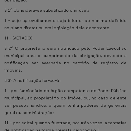
obrigação.
§ 1º Considera-se subutilizado o imóvel:
I - cujo aproveitamento seja inferior ao mínimo definido
no plano diretor ou em legislação dele decorrente;
II - (VETADO)
§ 2º O proprietário será notificado pelo Poder Executivo
municipal para o cumprimento da obrigação, devendo a
notificação ser averbada no cartório de registro de
imóveis.
§ 3º A notificação far-se-á:
I - por funcionário do órgão competente do Poder Público
municipal, ao proprietário do imóvel ou, no caso de este
ser pessoa jurídica, a quem tenha poderes de gerência
geral ou administração;
II - por edital quando frustrada, por três vezes, a tentativa
de notificação na forma prevista pelo inciso I.