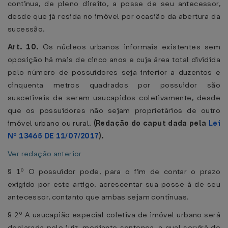
continua, de pleno direito, a posse de seu antecessor,
desde que já resida no imóvel por ocasião da abertura da
sucessão.
Art. 10.
Os núcleos urbanos informais existentes sem
oposição há mais de cinco anos e cuja área total dividida
pelo número de possuidores seja inferior a duzentos e
cinquenta metros quadrados por possuidor são
suscetíveis de serem usucapidos coletivamente, desde
que os possuidores não sejam proprietários de outro
imóvel urbano ou rural.
(Redação do caput dada pela
Lei
Nº 13465 DE 11/07/2017
).
Ver redação anterior
§ 1º O possuidor pode, para o fim de contar o prazo
exigido por este artigo, acrescentar sua posse à de seu
antecessor, contanto que ambas sejam contínuas.
§ 2º A usucapião especial coletiva de imóvel urbano será
declarada pelo juiz, mediante sentença, a qual servirá de