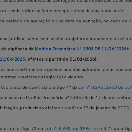
s resultados positivos de operações de day trade apurados n
o de renda retido na fonte em operações de day trade será:
a período de apuração ou na data de extinção, no caso de pes
ssoa jurídica isenta, bem assim a sujeita ao tratamento previsto
 de vigência da
Medida Provisória Nº 1303 DE 11/06/2025
):
 11/06/2025
, efeitos a partir de 01/01/2026):
ica aos rendimentos e ganhos líquidos auferidos pelas pessoas j
 normas previstas na legislação vigente.
0, o prazo de que trata o artigo 4º da
Lei nº 8.248, de 23 de ou
com base na Medida Provisória nº 2.005-3, de 14 de dezembro 
ublicação, produzindo efeitos a partir de 1º de janeiro de 2000.
 e 6º do artigo 72 da
Lei nº 8.981, de 1995
, e o § 2º do arti