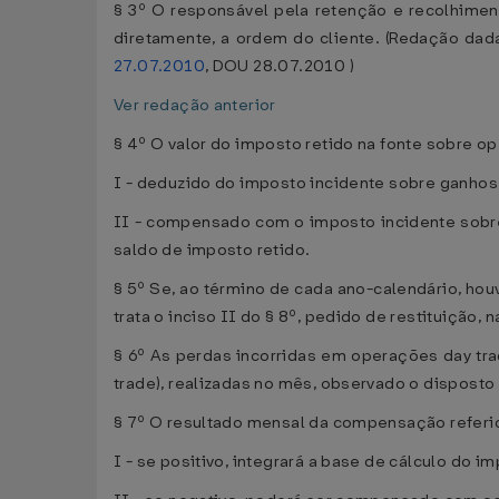
§ 3º O responsável pela retenção e recolhiment
diretamente, a ordem do cliente. (Redação dad
27.07.2010
, DOU 28.07.2010 )
Ver redação anterior
§ 4º O valor do imposto retido na fonte sobre o
I - deduzido do imposto incidente sobre ganhos
II - compensado com o imposto incidente sobre
saldo de imposto retido.
§ 5º Se, ao término de cada ano-calendário, hou
trata o inciso II do § 8º, pedido de restituição
§ 6º As perdas incorridas em operações day 
trade), realizadas no mês, observado o disposto
§ 7º O resultado mensal da compensação referid
I - se positivo, integrará a base de cálculo do i