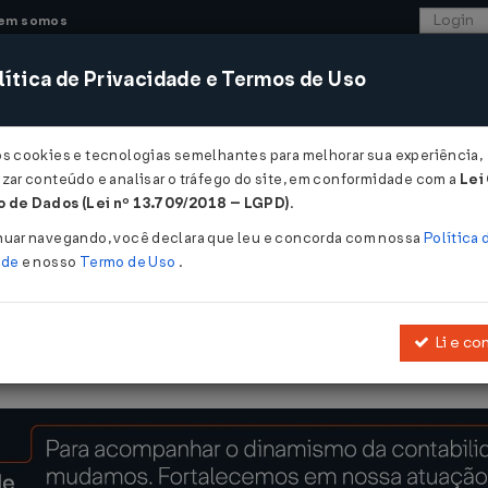
em somos
ítica de Privacidade e Termos de Uso
CONSULTORIA
SISTEMAS
COMÉRCIO EXTER
os cookies e tecnologias semelhantes para melhorar sua experiência,
zar conteúdo e analisar o tráfego do site, em conformidade com a
Lei
 de Dados (Lei nº 13.709/2018 – LGPD)
.
nuar navegando, você declara que leu e concorda com nossa
Política 
ade
e nosso
Termo de Uso
.
Li e co
Altera a legislação tributária federal e dá outras providências.