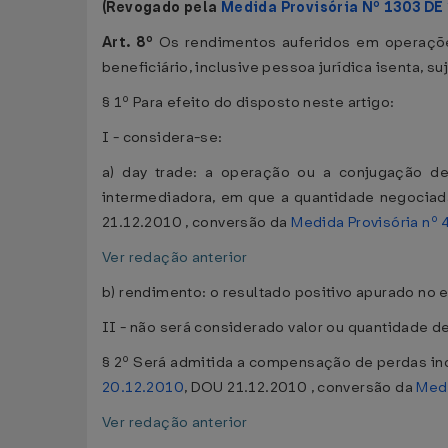
(Revogado pela
Medida Provisória Nº 1303 DE
Art. 8º
Os rendimentos auferidos em operações
beneficiário, inclusive pessoa jurídica isenta, s
§ 1º Para efeito do disposto neste artigo:
I - considera-se:
a) day trade: a operação ou a conjugação 
intermediadora, em que a quantidade negociada
21.12.2010 , conversão da
Medida Provisória nº 
Ver redação anterior
b) rendimento: o resultado positivo apurado no
II - não será considerado valor ou quantidade de
§ 2º Será admitida a compensação de perdas in
20.12.2010
, DOU 21.12.2010 , conversão da
Medi
Ver redação anterior