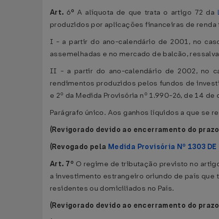
Art.
6
º
A alíquota de que trata o artigo 72 da
produzidos por aplicações financeiras de renda f
I - a partir do ano-calendário de 2001, no ca
assemelhadas e no mercado de balcão, ressalvad
II - a partir do ano-calendário de 2002, no
rendimentos produzidos pelos fundos de investi
e 2º da Medida Provisória nº 1.990-26, de 14 d
Parágrafo único. Aos ganhos líquidos a que se re
(Revigorado devido ao encerramento do prazo
(Revogado pela
Medida Provisória Nº 1303 DE
Art. 7º
O regime de tributação previsto no artig
a investimento estrangeiro oriundo de país que t
residentes ou domiciliados no País.
(Revigorado devido ao encerramento do prazo