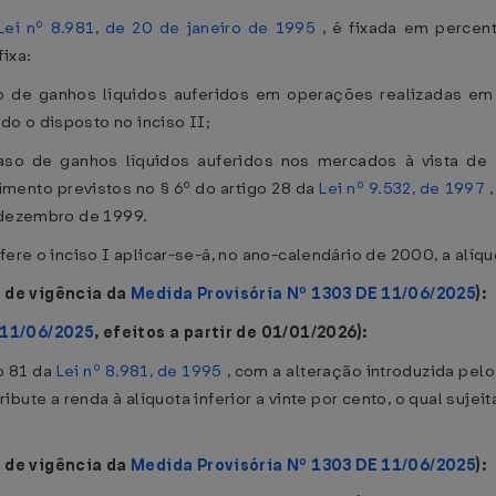
Lei nº 8.981, de 20 de janeiro de 1995
, é fixada em percent
ixa:
so de ganhos líquidos auferidos em operações realizadas em 
o o disposto no inciso II;
 caso de ganhos líquidos auferidos nos mercados à vista d
mento previstos no § 6º do artigo 28 da
Lei nº 9.532, de 1997
,
e dezembro de 1999.
fere o inciso I aplicar-se-á, no ano-calendário de 2000, a alíqu
 de vigência da
Medida Provisória Nº 1303 DE 11/06/2025
):
 11/06/2025
, efeitos a partir de 01/01/2026):
o 81 da
Lei nº 8.981, de 1995
, com a alteração introduzida pelo
ribute a renda à alíquota inferior a vinte por cento, o qual suj
 de vigência da
Medida Provisória Nº 1303 DE 11/06/2025
):