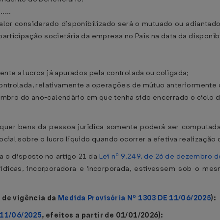
......
valor considerado disponibilizado será o mutuado ou adiantad
 participação societária da empresa no País na data da disponib
ente a lucros já apurados pela controlada ou coligada;
 controlada, relativamente a operações de mútuo anteriormente 
zembro do ano-calendário em que tenha sido encerrado o ciclo 
isquer bens da pessoa jurídica somente poderá ser computad
social sobre o lucro líquido quando ocorrer a efetiva realização
a o disposto no artigo 21 da
Lei nº 9.249, de 26 de dezembro 
ídicas, incorporadora e incorporada, estivessem sob o mes
 de vigência da
Medida Provisória Nº 1303 DE 11/06/2025
):
 11/06/2025
, efeitos a partir de 01/01/2026):