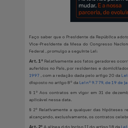
Faço saber que o Presidente da República adotou
Vice-Presidente da Mesa do Congresso Nacional
Federal , promulgo a seguinte Lei:
Art. 1º
Relativamente aos fatos geradores ocorri
auferidos no País, por residentes e domiciliados
1997
, com a redação dada pelo artigo 20 da
Lei
disposto no artigo 8º da
Lei nº 9.779, de 19 de j
§ 1º Aos contratos em vigor em 31 de dezembro
aplicável nessa data.
§ 2º Relativamente a qualquer das hipóteses re
alcançando, exclusivamente, os contratos celeb
Art. 2º
A alínea d do inciso II do artigo 18 da
Lei