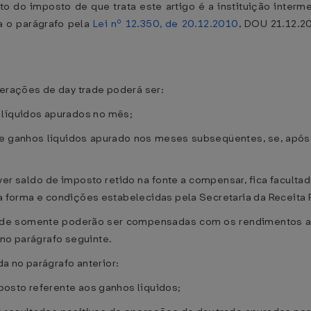
o do imposto de que trata este artigo é a instituição inter
a o parágrafo pela
Lei nº 12.350, de 20.12.2010
, DOU 21.12.2
perações de day trade poderá ser:
 líquidos apurados no mês;
 ganhos líquidos apurado nos meses subseqüentes, se, após a 
ver saldo de imposto retido na fonte a compensar, fica facultad
, na forma e condições estabelecidas pela Secretaria da Receita 
trade somente poderão ser compensadas com os rendimentos 
 no parágrafo seguinte.
a no parágrafo anterior:
mposto referente aos ganhos líquidos;