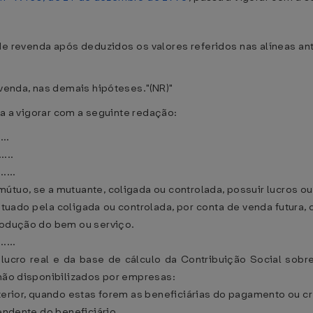
de revenda após deduzidos os valores referidos nas alíneas ant
evenda, nas demais hipóteses."(NR)"
a a vigorar com a seguinte redação:
....
.....
......
útuo, se a mutuante, coligada ou controlada, possuir lucros ou
tuado pela coligada ou controlada, por conta de venda futura,
produção do bem ou serviço.
......
ucro real e da base de cálculo da Contribuição Social sobre
 não disponibilizados por empresas:
terior, quando estas forem as beneficiárias do pagamento ou cr
pendente do beneficiário.