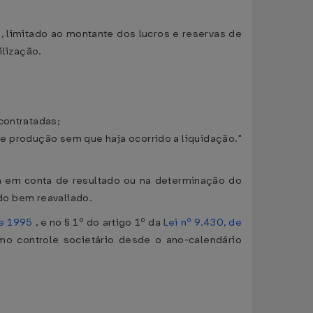
o, limitado ao montante dos lucros e reservas de
ilização.
contratadas;
de produção sem que haja ocorrido a liquidação."
a em conta de resultado ou na determinação do
 do bem reavaliado.
de 1995
, e no § 1º do artigo 1º da
Lei nº 9.430, de
mo controle societário desde o ano-calendário