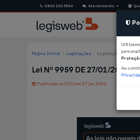
0800 202 5544
Atendimento
Qu
Pol
Utilizam
personali
Página Inicial
Legislações
Legislação Federal
Proteção
Lei Nº 9959 DE 27/01/2000
Ao conti
Privacid
Publicado no DOU em 27 jan 2000