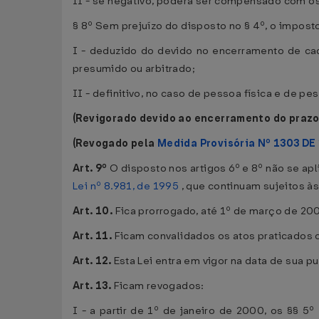
II - se negativo, poderá ser compensado com o
§ 8º Sem prejuízo do disposto no § 4º, o impost
I - deduzido do devido no encerramento de cad
presumido ou arbitrado;
II - definitivo, no caso de pessoa física e de pe
(Revigorado devido ao encerramento do prazo
(Revogado pela
Medida Provisória Nº 1303 DE
Art. 9º
O disposto nos artigos 6º e 8º não se apl
Lei nº 8.981, de 1995
, que continuam sujeitos às
Art. 10.
Fica prorrogado, até 1º de março de 200
Art. 11.
Ficam convalidados os atos praticados 
Art. 12.
Esta Lei entra em vigor na data de sua p
Art. 13.
Ficam revogados:
I - a partir de 1º de janeiro de 2000, os §§ 5º