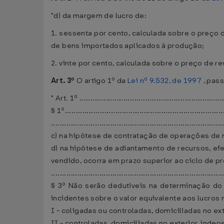
"d) da margem de lucro de:
1. sessenta por cento, calculada sobre o preço 
de bens importados aplicados à produção;
2. vinte por cento, calculada sobre o preço de r
Art. 3º
O artigo 1º da
Lei nº 9.532, de 1997
, pass
" Art. 1º .................................................................
§ 1º........................................................................
..............................................................................
c) na hipótese de contratação de operações de m
d) na hipótese de adiantamento de recursos, efe
vendido, ocorra em prazo superior ao ciclo de 
..............................................................................
§ 3º Não serão dedutíveis na determinação do l
incidentes sobre o valor equivalente aos lucros
I - coligadas ou controladas, domiciliadas no ex
II - controladas, domiciliadas no exterior, inde