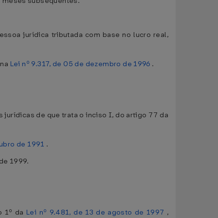
os meses subseqüentes.
soa jurídica tributada com base no lucro real,
 na
Lei nº 9.317, de 05 de dezembro de 1996
.
urídicas de que trata o inciso I, do artigo 77 da
tubro de 1991
.
de 1999.
go 1º da
Lei nº 9.481, de 13 de agosto de 1997
,