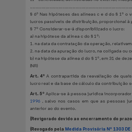
..............................................................................
§ 6º Nas hipóteses das alíneas c e d do § 1º o 
lucros passíveis de distribuição, proporcional à
§ 7º Considerar-se-á disponibilizado o lucro:
a) na hipótese da alínea c do § 1º:
1. na data da contratação da operação, relativam
2. na data da apuração do lucro, na coligada ou
b) na hipótese da alínea d do § 1º, em 31 de de
(NR)
Art. 4º
A contrapartida da reavaliação de qua
lucro real e da base de cálculo da contribuição 
Art. 5º
Aplica-se à pessoa jurídica incorporador
1996
, salvo nos casos em que as pessoas jur
anterior ao do evento.
(Revigorado devido ao encerramento do prazo
(Revogado pela
Medida Provisória Nº 1303 DE