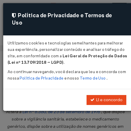
Política de Privacidade e Termos de
Uso
Acessar
Utilizamos cookies e tecnologias semelhantes para melhorar
sua experiência, personalizar conteúdo e analisar o tráfego do
site, em conformidade com a
Lei Geral de Proteção de Dados
Página Inicial
Legislações
Legislação Federal
Voltar
(Lei nº 13.709/2018 – LGPD)
.
Ao continuar navegando, você declara que leu e concorda com
Lei nº 9.787 de 10/02/1999
nossa
Política de Privacidade
e nosso
Termo de Uso
.
Compartilhar:
Li e concordo
Altera a
Lei nº 6.360, de 23 de setembro de 1976
, que dispõe
sobre a vigilância sanitária, estabelece o medicamento
genérico, dispõe sobre a utilização de nomes genéricos em