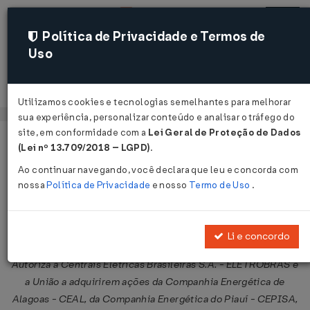
Política de Privacidade e Termos de
Uso
Acessar
Utilizamos cookies e tecnologias semelhantes para melhorar
sua experiência, personalizar conteúdo e analisar o tráfego do
site, em conformidade com a
Lei Geral de Proteção de Dados
Página Inicial
Legislações
Legislação Federal
Voltar
(Lei nº 13.709/2018 – LGPD)
.
Ao continuar navegando, você declara que leu e concorda com
Lei nº 9.619 de 02/04/1998
nossa
Política de Privacidade
e nosso
Termo de Uso
.
Publicado no DOU em 3 abr 1998
Compartilhar:
Li e concordo
Autoriza a Centrais Elétricas Brasileiras S.A. - ELETROBRÁS e
a União a adquirirem ações da Companhia Energética de
Alagoas - CEAL, da Companhia Energética do Piauí - CEPISA,