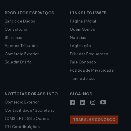
PRODUTOS E SERVIÇOS
LINKS LEGISWEB
Banco de Dados
Página Inicial
Consultoria
Quem Somos
Sistemas
Notícias
Agenda Tributária
Legislação
Comércio Exterior
Dúvidas Frequentes
Boletim Diário
Fale Conosco
Política de Privacidade
Termo de Uso
NOTÍCIAS POR ASSUNTO
SIGA-NOS
Comércio Exterior
Contabilidade / Societário
ICMS, IPI, ISS e Outros
TRABALHE CONOSCO
IR / Contribuições