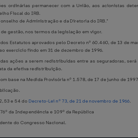
ões ordinárias permanecer com a União, aos acionistas dete
elho Fiscal do IRB.
Conselho de Administração e da Diretoria do IRB."
o de gestão, nos termos da legislação em vigor.
º dos Estatutos aprovados pelo Decreto nº 60.460, de 13 de ma
 ao exercício findo em 31 de dezembro de 1996.
r das ações a serem redistribuídas entre as seguradoras, será
ta da efetiva redistribuição.
om base na Medida Provisória nº 1.578, de 17 de junho de 1997
ublicação.
2, 53 e 54 do
Decreto-Lei nº 73, de 21 de novembro de 1966
.
176º da Independência e 109º da República
ente do Congresso Nacional.