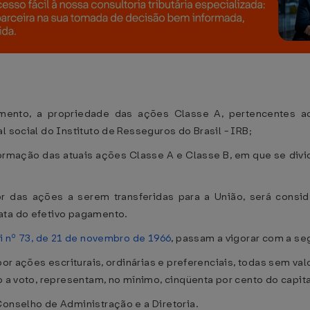
cimento, a propriedade das ações Classe A, pertencentes a
l social do Instituto de Resseguros do Brasil - IRB;
formação das atuais ações Classe A e Classe B, em que se divid
lor das ações a serem transferidas para a União, será cons
ata do efetivo pagamento.
i nº 73, de 21 de novembro de 1966
, passam a vigorar com a se
por ações escriturais, ordinárias e preferenciais, todas sem val
o a voto, representam, no mínimo, cinqüenta por cento do capital
Conselho de Administração e a Diretoria.