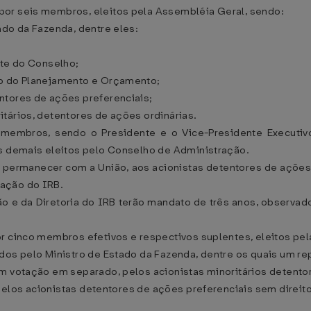
por seis membros, eleitos pela Assembléia Geral, sendo:
ado da Fazenda, dentre eles:
nte do Conselho;
do do Planejamento e Orçamento;
ntores de ações preferenciais;
tários, detentores de ações ordinárias.
 membros, sendo o Presidente e o Vice-Presidente Executi
os demais eleitos pelo Conselho de Administração.
s permanecer com a União, aos acionistas detentores de ações p
ação do IRB.
 e da Diretoria do IRB terão mandato de três anos, observad
or cinco membros efetivos e respectivos suplentes, eleitos pe
ados pelo Ministro de Estado da Fazenda, dentre os quais um r
m votação em separado, pelos acionistas minoritários detento
elos acionistas detentores de ações preferenciais sem direito a
.