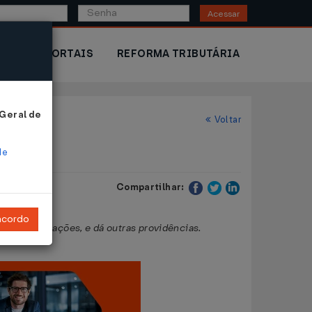
Acessar
IOR
PORTAIS
REFORMA TRIBUTÁRIA
 Geral de
Voltar
de
Compartilhar:
ncordo
ção de suas ações, e dá outras providências.