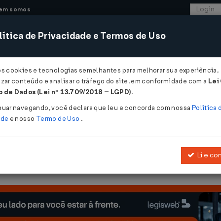
em somos
ítica de Privacidade e Termos de Uso
CONSULTORIA
SISTEMAS
COMÉRCIO EXTER
os cookies e tecnologias semelhantes para melhorar sua experiência,
zar conteúdo e analisar o tráfego do site, em conformidade com a
Lei
 de Dados (Lei nº 13.709/2018 – LGPD)
.
nuar navegando, você declara que leu e concorda com nossa
Política 
ade
e nosso
Termo de Uso
.
Li e co
e Resseguros do Brasil - IRB, sobre a transferência e a transforma