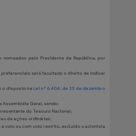
vo nomeados pelo Presidente da República, por
referenciais será facultado o direito de indicar
o o disposto na
Lei nº 6.404, de 15 de dezembro
la Assembléia Geral, sendo:
epresentante do Tesouro Nacional;
res de ações ordinárias;
 voto ou com voto restrito, excluído o acionista