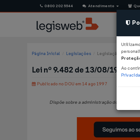
0800 202 5544
Atendimento
Qu
Pol
Utilizam
personali
Página Inicial
Legislações
Legislação Federal
Proteção
Lei nº 9.482 de 13/08/1997
Ao conti
Privacid
Publicado no DOU em 14 ago 1997
Dispõe sobre a administração do Instituto d