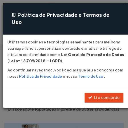
Política de Privacidade e Termos de
Uso
Acessar
Utilizamos cookies e tecnologias semelhantes para melhorar
sua experiência, personalizar conteúdo e analisar o tráfego do
site, em conformidade com a
Lei Geral de Proteção de Dados
Página Inicial
Legislações
Legislação Federal
Voltar
(Lei nº 13.709/2018 – LGPD)
.
Ao continuar navegando, você declara que leu e concorda com
Lei Nº 9529 DE 10/12/1997
nossa
Política de Privacidade
e nosso
Termo de Uso
.
Publicado no DOU em 11 dez 1997
Compartilhar:
Li e concordo
Dispõe sobre exportação indireta e dá outras providências