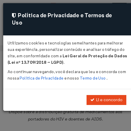
Política de Privacidade e Termos de
Uso
Acessar
Utilizamos cookies e tecnologias semelhantes para melhorar
sua experiência, personalizar conteúdo e analisar o tráfego do
site, em conformidade com a
Lei Geral de Proteção de Dados
Página Inicial
Legislações
Legislação Federal
Voltar
(Lei nº 13.709/2018 – LGPD)
.
Ao continuar navegando, você declara que leu e concorda com
Lei nº 9.313 de 13/11/1996
nossa
Política de Privacidade
e nosso
Termo de Uso
.
Publicado no DOU em 14 nov 1996
Compartilhar:
Li e concordo
Dispõe sobre a distribuição gratuita de medicamentos aos
portadores do HIV e doentes de AIDS.