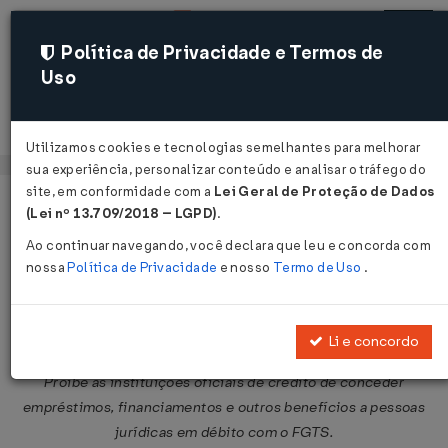
Política de Privacidade e Termos de
Uso
Acessar
Utilizamos cookies e tecnologias semelhantes para melhorar
sua experiência, personalizar conteúdo e analisar o tráfego do
site, em conformidade com a
Lei Geral de Proteção de Dados
Página Inicial
Legislações
Legislação Federal
Voltar
(Lei nº 13.709/2018 – LGPD)
.
Ao continuar navegando, você declara que leu e concorda com
Lei Nº 9012 DE 30/03/1995
nossa
Política de Privacidade
e nosso
Termo de Uso
.
Publicado no DOU em 30 mar 1995
Compartilhar:
Li e concordo
Proíbe as instituições oficiais de crédito de conceder
empréstimos, financiamentos e outros benefícios a pessoas
jurídicas em débito com o FGTS.