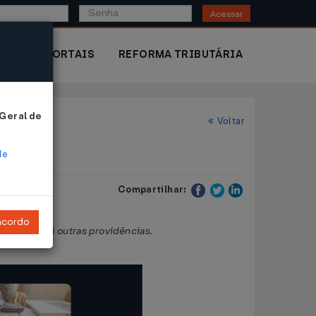
Acessar
IOR
PORTAIS
REFORMA TRIBUTÁRIA
 Geral de
Voltar
de
Compartilhar:
ncordo
tários, e dá outras providências.