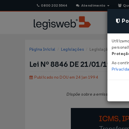
0800 202 5544
Atendimento
Qu
Pol
Utilizam
personali
Página Inicial
Legislações
Legislação Federal
Proteção
Lei Nº 8846 DE 21/01/1994
Ao conti
Privacid
Publicado no DOU em 24 jan 1994
Dispõe sobre a emissão de docume