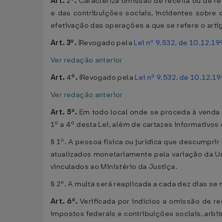
Art.
2
º.
Caracteriza omissão de receita ou de re
e das contribuições sociais, incidentes sobre 
efetivação das operações a que se refere o arti
Art. 3º.
(Revogado pela
Lei nº 9.532, de 10.12.19
Ver redação anterior
Art.
4
º.
(Revogado pela
Lei nº 9.532, de 10.12.1
Ver redação anterior
Art. 5º.
Em todo local onde se proceda à venda de
1º a 4º desta Lei, além de cartazes informativos
§ 1º. A pessoa física ou jurídica que descumprir
atualizados monetariamente pela variação da Un
vinculados ao Ministério da Justiça.
§ 2º. A multa será reaplicada a cada dez dias se 
Art. 6º.
Verificada por indícios a omissão de re
impostos federais e contribuições sociais, arbi