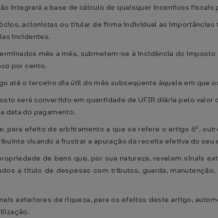
não integrará a base de cálculo de quaisquer incentivos fiscais 
s, acionistas ou titular de firma individual as importâncias t
las incidentes.
eterminados mês a mês, submetem-se à incidência do imposto 
nco por cento.
pago até o terceiro dia útil do mês subseqüente àquele em que
imposto será convertido em quantidade de UFIR diária pelo valor
 na data do pagamento.
izar, para efeito de arbitramento a que se refere o artigo 6º,
ribuinte visando a frustrar a apuração da receita efetiva do se
propriedade de bens que, por sua natureza, revelem sinais ex
ados a título de despesas com tributos, guarda, manutenção
ais exteriores de riqueza, para os efeitos deste artigo, automó
ilização.