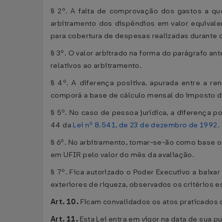
§ 2º. A falta de comprovação dos gastos a que
arbitramento dos dispêndios em valor equivale
para cobertura de despesas realizadas durante 
§ 3º. O valor arbitrado na forma do parágrafo 
relativos ao arbitramento.
§ 4º. A diferença positiva, apurada entre a r
comporá a base de cálculo mensal do imposto de
§ 5º. No caso de pessoa jurídica, a diferença p
44 da
Lei nº 8.541, de 23 de dezembro de 1992
.
§ 6º. No arbitramento, tomar-se-ão como base o
em UFIR pelo valor do mês da avaliação.
§ 7º. Fica autorizado o Poder Executivo a baixa
exteriores de riqueza, observados os critérios e
Art. 10.
Ficam convalidados os atos praticados 
Art. 11.
Esta Lei entra em vigor na data de sua p