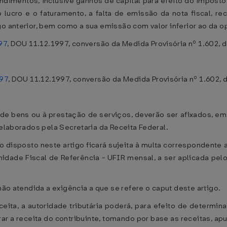
ndimentos, inclusive ganhos de capital para efeito do imposto
o lucro e o faturamento, a falta de emissão da nota fiscal,
go anterior, bem como a sua emissão com valor inferior ao da 
97
, DOU 11.12.1997, conversão da Medida Provisória nº 1.602, 
997
, DOU 11.12.1997, conversão da Medida Provisória nº 1.602, 
 bens ou à prestação de serviços, deverão ser afixados, em lug
 elaborados pela Secretaria da Receita Federal.
 o disposto neste artigo ficará sujeita à multa correspondente
idade Fiscal de Referência - UFIR mensal, a ser aplicada pel
não atendida a exigência a que se refere o caput deste artigo.
ceita, a autoridade tributária poderá, para efeito de determin
trar a receita do contribuinte, tomando por base as receitas, 