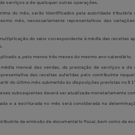
de serviços e de quaisquer outras operações.
ínima do mês, serão identificados pela autoridade tributária 
 mesmo mês, necessariamente representativos das variaçõe
 multiplicação do valor correspondente à média das receitas a
s.
r aplicado a, pelo menos três meses do mesmo ano-calendário.
ita média mensal das vendas, da prestação de serviços e d
presentativa das receitas auferidas pelo contribuinte naque
partir do último mês submetido às disposições previstas no § 1
s meses subseqüentes deverá ser atualizada monetariamente co
bitrada e a escriturada no mês será considerada na determina
ntribuinte da emissão de documentário fiscal, bem como da esc