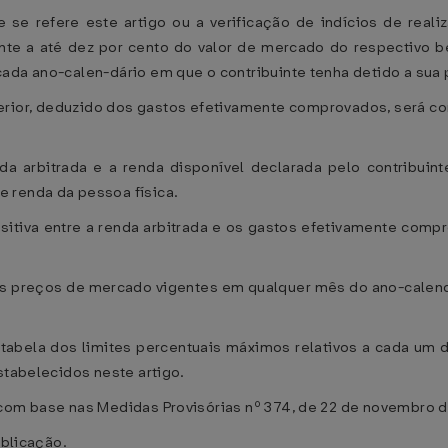
 se refere este artigo ou a verificação de indícios de real
nte a até dez por cento do valor de mercado do respectivo 
cada ano-calen-dário em que o contribuinte tenha detido a sua
anterior, deduzido dos gastos efetivamente comprovados, será 
enda arbitrada e a renda disponível declarada pelo contribui
 renda da pessoa física.
ositiva entre a renda arbitrada e os gastos efetivamente comp
s preços de mercado vigentes em qualquer mês do ano-calendár
r tabela dos limites percentuais máximos relativos a cada um
stabelecidos neste artigo.
com base nas Medidas Provisórias nº 374, de 22 de novembro d
ublicação.