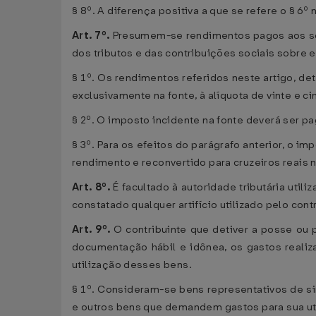
§ 8º. A diferença positiva a que se refere o § 6º 
Art. 7º.
Presumem-se rendimentos pagos aos sócio
dos tributos e das contribuições sociais sobre e
§ 1º. Os rendimentos referidos neste artigo, d
exclusivamente na fonte, à alíquota de vinte e ci
§ 2º. O imposto incidente na fonte deverá ser 
§ 3º. Para os efeitos do parágrafo anterior, o 
rendimento e reconvertido para cruzeiros reais
Art. 8º.
É facultado à autoridade tributária util
constatado qualquer artifício utilizado pelo cont
Art. 9º.
O contribuinte que detiver a posse ou 
documentação hábil e idônea, os gastos realiz
utilização desses bens.
§ 1º. Consideram-se bens representativos de sin
e outros bens que demandem gastos para sua ut