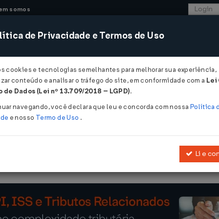
em somos
ítica de Privacidade e Termos de Uso
CONSULTORIA
SISTEMAS
COMÉRCIO EXTER
os cookies e tecnologias semelhantes para melhorar sua experiência,
zar conteúdo e analisar o tráfego do site, em conformidade com a
Lei
 de Dados (Lei nº 13.709/2018 – LGPD)
.
nuar navegando, você declara que leu e concorda com nossa
Política 
ade
e nosso
Termo de Uso
.
Li e co
ntos fiscais e o arbitramento da receita mínima para efeitos tribu