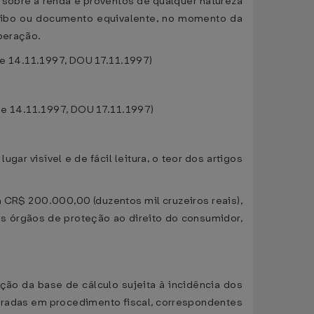
 sobre a renda e proventos de qualquer natureza
 recibo ou documento equivalente, no momento da
operação.
de 14.11.1997, DOU 17.11.1997)
de 14.11.1997, DOU 17.11.1997)
ar visível e de fácil leitura, o teor dos artigos
 a CR$ 200.000,00 (duzentos mil cruzeiros reais),
os órgãos de proteção ao direito do consumidor,
ação da base de cálculo sujeita à incidência dos
apuradas em procedimento fiscal, correspondentes