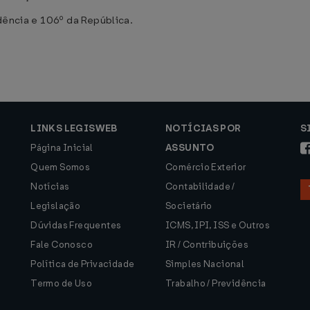
dência e 106º da República.
LINKS LEGISWEB
NOTÍCIAS POR
S
Página Inicial
ASSUNTO
Quem Somos
Comércio Exterior
Notícias
Contabilidade /
Legislação
Societário
Dúvidas Frequentes
ICMS, IPI, ISS e Outros
Fale Conosco
IR / Contribuições
Política de Privacidade
Simples Nacional
Termo de Uso
Trabalho / Previdência