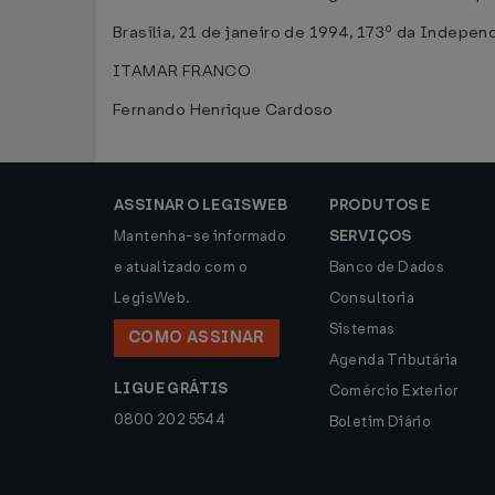
Brasília, 21 de janeiro de 1994, 173º da Indepen
ITAMAR FRANCO
Fernando Henrique Cardoso
ASSINAR O LEGISWEB
PRODUTOS E
Mantenha-se informado
SERVIÇOS
e atualizado com o
Banco de Dados
LegisWeb.
Consultoria
Sistemas
COMO ASSINAR
Agenda Tributária
LIGUE GRÁTIS
Comércio Exterior
0800 202 5544
Boletim Diário