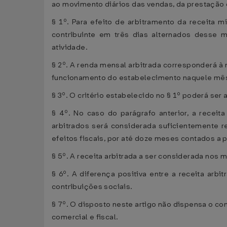
ao movimento diários das vendas, da prestação 
§ 1º. Para efeito de arbitramento da receita m
contribuinte em três dias alternados desse
atividade.
§ 2º. A renda mensal arbitrada corresponderá à
funcionamento do estabelecimento naquele mê
§ 3º. O critério estabelecido no § 1º poderá se
§ 4º. No caso do parágrafo anterior, a rece
arbitrados será considerada suficientemente re
efeitos fiscais, por até doze meses contados a 
§ 5º. A receita arbitrada a ser considerada no
§ 6º. A diferença positiva entre a receita ar
contribuições sociais.
§ 7º. O disposto neste artigo não dispensa o co
comercial e fiscal.