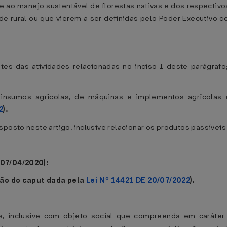
 e ao manejo sustentável de florestas nativas e dos respectiv
de rural ou que vierem a ser definidas pelo Poder Executivo
ntes das atividades relacionadas no inciso I deste parágraf
 insumos agrícolas, de máquinas e implementos agrícola
2
).
sposto neste artigo, inclusive relacionar os produtos passívei
 07/04/2020):
ão do caput dada pela
Lei Nº 14421 DE 20/07/2022
).
ica, inclusive com objeto social que compreenda em caráter