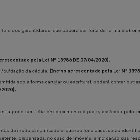
nte e dos garantidores, que poderá ser feita de forma eletrôn
acrescentado pela Lei Nº 13986 DE 07/04/2020).
e liquidação da cédula.
(Inciso acrescentado pela Lei Nº 1398
 emitida sob a forma cartular ou escritural, poderá conter out
/2020).
antia pode ser feita em documento à parte, assinado pelo e
itos de modo simplificado e, quando for o caso, serão identi
ompetente, dispensada, no caso de imóveis, a indicação das re