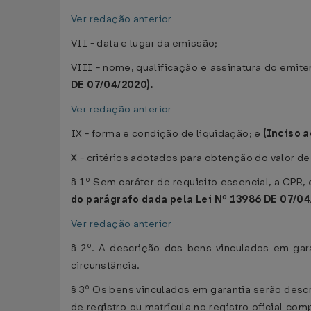
Ver redação anterior
VII - data e lugar da emissão;
VIII - nome, qualificação e assinatura do emite
DE 07/04/2020).
Ver redação anterior
IX - forma e condição de liquidação; e
(Inciso 
X - critérios adotados para obtenção do valor d
§ 1º Sem caráter de requisito essencial, a CPR,
do parágrafo dada pela Lei Nº 13986 DE 07/04
Ver redação anterior
§ 2º. A descrição dos bens vinculados em gar
circunstância.
§ 3º Os bens vinculados em garantia serão descr
de registro ou matrícula no registro oficial c