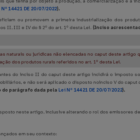
s que tenha por objeto a produção, a comercialização e a ind
i Nº 14421 DE 20/07/2022
).
eficiam ou promovem a primeira industrialização dos produto
II, III e IV do § 2º do art. 1º desta Lei.
(Inciso acrescenta
s naturais ou jurídicas não elencadas no caput deste artigo 
ção dos produtos rurais referidos no art. 1º desta Lei.
ntes do inciso II do caput deste artigo incidirá o imposto s
obiliários, e não será aplicado o disposto noinciso V do caput 
 do parágrafo dada pela
Lei Nº 14421 DE 20/07/2022
).
posto neste artigo, inclusive alterando o rol dos emissores de
lançados em seu contexto: