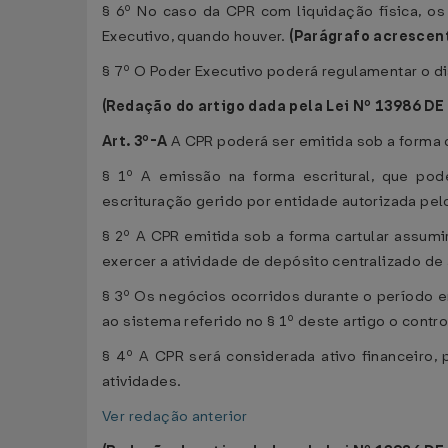
§ 6º No caso da CPR com liquidação física, o
Executivo, quando houver.
(Parágrafo acrescent
§ 7º O Poder Executivo poderá regulamentar o d
(Redação do artigo dada pela Lei Nº 13986 DE
Art. 3º-A
A CPR poderá ser emitida sob a forma ca
§ 1º A emissão na forma escritural, que pod
escrituração gerido por entidade autorizada pelo
§ 2º A CPR emitida sob a forma cartular assumi
exercer a atividade de depósito centralizado de 
§ 3º Os negócios ocorridos durante o período em
ao sistema referido no § 1º deste artigo o contro
§ 4º A CPR será considerada ativo financeiro, 
atividades.
Ver redação anterior