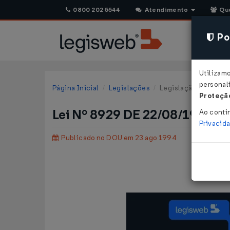
0800 202 5544
Atendimento
Qu
Pol
Utilizam
personali
Página Inicial
Legislações
Legislação Federal
Proteção
Lei Nº 8929 DE 22/08/1994
Ao conti
Privacid
Publicado no DOU em 23 ago 1994