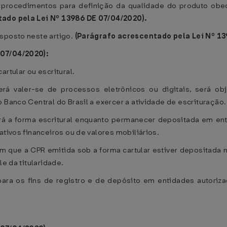
s procedimentos para definição da qualidade do produto o
ado pela Lei Nº 13986 DE 07/04/2020).
isposto neste artigo.
(Parágrafo acrescentado pela Lei Nº 13
 07/04/2020):
rtular ou escritural.
erá valer-se de processos eletrônicos ou digitais, será o
 Banco Central do Brasil a exercer a atividade de escrituração.
rá a forma escritural enquanto permanecer depositada em ent
ativos financeiros ou de valores mobiliários.
 que a CPR emitida sob a forma cartular estiver depositada n
le da titularidade.
para os fins de registro e de depósito em entidades autoriza