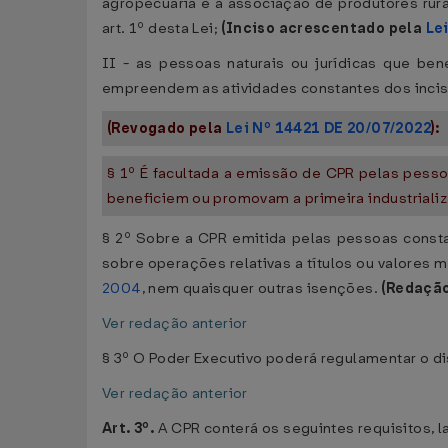
agropecuária e a associação de produtores rurai
art. 1º desta Lei;
(Inciso acrescentado pela
Le
II - as pessoas naturais ou jurídicas que ben
empreendem as atividades constantes dos incisos 
(Revogado pela
Lei Nº 14421 DE 20/07/2022
):
§ 1º É facultada a emissão de CPR pelas pessoa
beneficiem ou promovam a primeira industrializa
§ 2º Sobre a CPR emitida pelas pessoas consta
sobre operações relativas a títulos ou valores m
2004
, nem quaisquer outras isenções.
(Redação
Ver redação anterior
§ 3º O Poder Executivo poderá regulamentar o dis
Ver redação anterior
Art. 3º.
A CPR conterá os seguintes requisitos, 