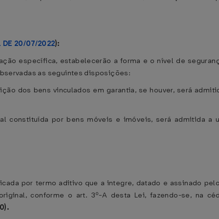
1 DE 20/07/2022
):
lação específica, estabelecerão a forma e o nível de seguran
, observadas as seguintes disposições:
ção dos bens vinculados em garantia, se houver, será admitida
eal constituída por bens móveis e imóveis, será admitida a u
ificada por termo aditivo que a integre, datado e assinado pel
original, conforme o art. 3º-A desta Lei, fazendo-se, na c
0).