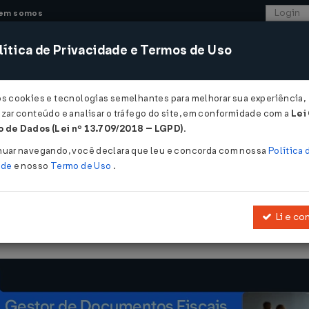
em somos
ítica de Privacidade e Termos de Uso
CONSULTORIA
SISTEMAS
COMÉRCIO EXTER
os cookies e tecnologias semelhantes para melhorar sua experiência,
zar conteúdo e analisar o tráfego do site, em conformidade com a
Lei
 de Dados (Lei nº 13.709/2018 – LGPD)
.
nuar navegando, você declara que leu e concorda com nossa
Política 
ade
e nosso
Termo de Uso
.
Li e co
Institui a Cédula de Produto Rural, e dá outras providências.