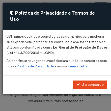
Política de Privacidade e Termos de
Uso
Acessar
Utilizamos cookies e tecnologias semelhantes para melhorar
sua experiência, personalizar conteúdo e analisar o tráfego do
site, em conformidade com a
Lei Geral de Proteção de Dados
Página Inicial
Legislações
Legislação Federal
Voltar
(Lei nº 13.709/2018 – LGPD)
.
Ao continuar navegando, você declara que leu e concorda com
Lei Nº 8159 DE 08/01/1991
nossa
Política de Privacidade
e nosso
Termo de Uso
.
Publicado no DOU em 8 jan 1991
Compartilhar:
Li e concordo
Dispõe sobre a política nacional de arquivos públicos e
privados e dá outras providências