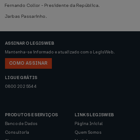
Fernando Collor - Presidente da República.
Jarbas Passarinho.
ASSINAR O LEGISWEB
Mantenha-se informado e atualizado com o LegisWeb.
COMO ASSINAR
LIGUE GRÁTIS
0800 202 5544
PRODUTOS E SERVIÇOS
LINKS LEGISWEB
Banco de Dados
Página Inicial
Consultoria
Quem Somos