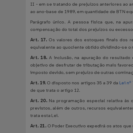
II - em se tratando de prejuízos anteriores ao
ao ano-base de 1989, em quantidade de BTN equi
Parágrafo único. A pessoa física que, na apu
compensação do total dos prejuízos ou excesso
Art. 17.
Os valores dos estoques finais dos r
equivalente ao quociente obtido dividindo-se o
Art. 18.
A inclusão, na apuração do resultado 
objetivo de desfrutar de tributação mais favorec
imposto devido, sem prejuízo de outras cominaç
Art. 19.
O disposto nos artigos 35 a 39 da
Lei nº
de que trata o artigo 12.
Art. 20.
Na programação especial relativa às o
previstos, além de outros, recursos equivalent
trata esta Lei.
Art. 21.
O Poder Executivo expedirá os atos que 