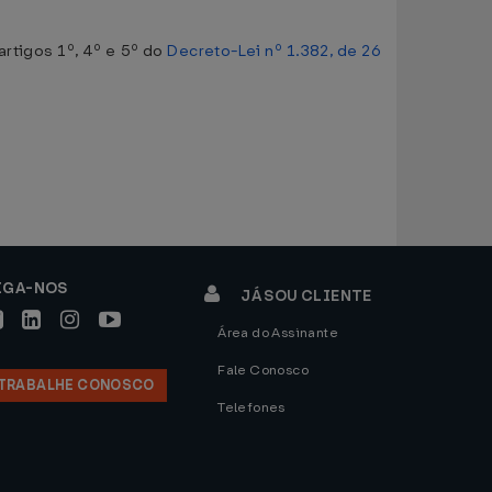
rtigos 1º, 4º e 5º do
Decreto-Lei nº 1.382, de 26
IGA-NOS
JÁ SOU CLIENTE
Área do Assinante
Fale Conosco
TRABALHE CONOSCO
Telefones