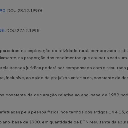
990
, DOU 28.12.1990)
995
, DOU 27.12.1995)
 parceiros na exploração da atividade rural, comprovada a s
damente, na proporção dos rendimentos que couber a cada um
e pela pessoa jurídica poderá ser compensado com o resultado 
se, inclusive, ao saldo de prejuízos anteriores, constante da 
os constante da declaração relativa ao ano-base de 1989 pod
etuadas pela pessoa física, nos termos dos artigos 14 e 15, 
r do ano-base de 1990, em quantidade de BTN resultante da apu