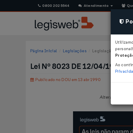
0800 202 5544
Atendimento
Qu
Pol
Utilizam
personali
Página Inicial
Legislações
Legislação Federal
Proteção
Lei Nº 8023 DE 12/04/1990
Ao conti
Privacid
Publicado no DOU em 13 abr 1990
Altera a legislaç