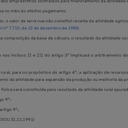
a dos empréstimos contraídos para financiamento da atividade r
sa no mês do efetivo pagamento.
o, o valor da terra nua não constitui receita da atividade agrí
ei nº 7.713, de 22 de dezembro de 1988
.
na composição da base de cálculo, o resultado da atividade rural
a nos incisos II e III do artigo 3º implicará o arbitramento d
rural, para os propósitos do artigo 4º, a aplicação de recurso
mento da atividade para expansão da produção ou melhoria da pr
ísica será constituída pelo resultado da atividade rural apur
go 9º;
artigo 9º;
, DOU 31.12.1991)