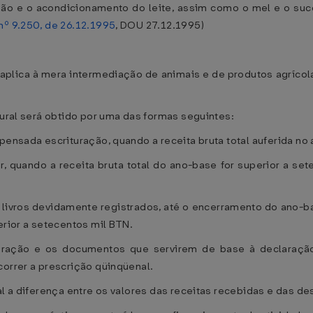
zação e o acondicionamento do leite, assim como o mel e o s
 nº 9.250, de 26.12.1995
, DOU 27.12.1995)
 aplica à mera intermediação de animais e de produtos agrícol
rural será obtido por uma das formas seguintes:
pensada escrituração, quando a receita bruta total auferida no
r, quando a receita bruta total do ano-base for superior a set
m livros devidamente registrados, até o encerramento do ano-b
erior a setecentos mil BTN.
ituração e os documentos que servirem de base à declaraçã
correr a prescrição qüinqüenal.
al a diferença entre os valores das receitas recebidas e das 