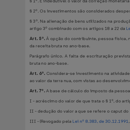
§ 1º. É indedutível o valor da correção monetári
§ 2º. Os investimentos são considerados despe
§ 3º. Na alienação de bens utilizados na produçã
artigo 3º combinado com os artigos 18 a 22 da
L
Art. 5º.
À opção do contribuinte, pessoa física, 
da receita bruta no ano-base.
Parágrafo único. A falta de escrituração previst
bruta no ano-base.
Art. 6º.
Considera-se investimento na atividade 
ao valor da terra nua, com vistas ao desenvolvi
Art. 7º.
A base de cálculo do imposto da pessoa f
I - acréscimo do valor de que trata o § 1º, do arti
II - dedução do valor a que se refere o caput do 
III - (Revogado pela
Lei nº 8.383, de 30.12.1991