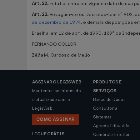
Art. 22.
Esta Lei entra em vigor na data de sua p
Art. 23.
Revogam-se os Decretos-leis nº 902, de 
de dezembro de 1974
, e demais disposições em
Brasília, em 12 de abril de 1990; 169ª da Indep
FERNANDO COLLOR
Zélia M. Cardoso de Mello
ASSINAR O LEGISWEB
PRODUTOS E
Mantenha-se informado
SERVIÇOS
e atualizado com o
Banco de Dados
LegisWeb.
Consultoria
Sistemas
COMO ASSINAR
Agenda Tributária
LIGUE GRÁTIS
Comércio Exterior