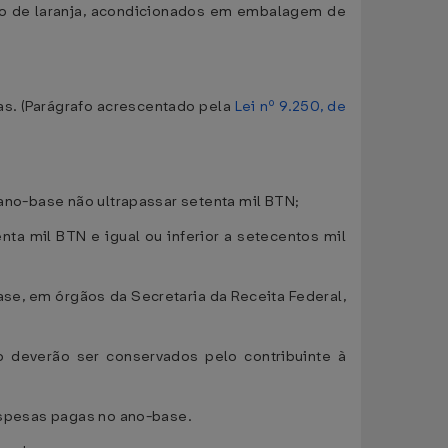
uco de laranja, acondicionados em embalagem de
as. (Parágrafo acrescentado pela
Lei nº 9.250, de
 ano-base não ultrapassar setenta mil BTN;
enta mil BTN e igual ou inferior a setecentos mil
ase, em órgãos da Secretaria da Receita Federal,
o deverão ser conservados pelo contribuinte à
despesas pagas no ano-base.