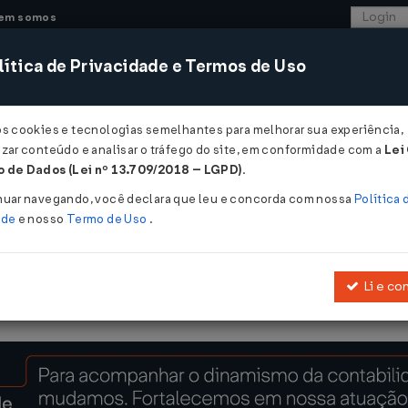
em somos
ítica de Privacidade e Termos de Uso
CONSULTORIA
SISTEMAS
COMÉRCIO EXTER
os cookies e tecnologias semelhantes para melhorar sua experiência,
zar conteúdo e analisar o tráfego do site, em conformidade com a
Lei
 de Dados (Lei nº 13.709/2018 – LGPD)
.
nuar navegando, você declara que leu e concorda com nossa
Política 
ade
e nosso
Termo de Uso
.
Li e co
ão do imposto de renda sobre o resultado da atividade rural e dá ou