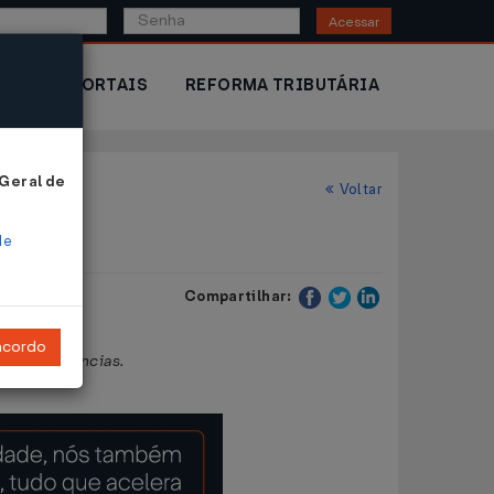
Acessar
IOR
PORTAIS
REFORMA TRIBUTÁRIA
 Geral de
Voltar
de
Compartilhar:
ncordo
tras providências.