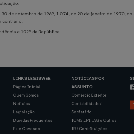
ublicação.
30 de setembro de 1969, 1.074, de 20 de janeiro de 1970, os a
 contrário.
endência e 102º da República
LINKS LEGISWEB
NOTÍCIAS POR
S
Página Inicial
ASSUNTO
Quem Somos
Comércio Exterior
Notícias
Contabilidade /
Legislação
Societário
Dúvidas Frequentes
ICMS, IPI, ISS e Outros
Fale Conosco
IR / Contribuições