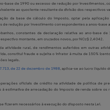
 ano-base de 1990 ou excesso de redução por investimentos, c
valente ao quociente resultante da divisão dos respectivos v
ração da base de cálculo do imposto, optar pela aplicação 
s de redução por investimento correspondentes a anos-base a
ebanhos, constantes da declaração relativa ao ano-base de
 respectivo montante, em cruzados novos, por NCz$ 2,4042.
da atividade rural, de rendimentos auferidos em outras ativi
ida, constitui fraude e sujeita o infrator à multa de 150% (cent
ões legais.
 7.713, de 22 de dezembro de 1988
, aplica-se ao lucro líquido
perações oficiais de crédito na atividade de política de pr
es à estimativa de arrecadação do imposto de renda sobre os r
se fizerem necessários à execução do disposto nesta Lei.