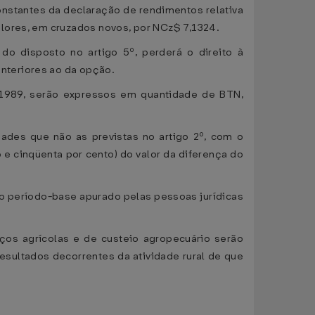
onstantes da declaração de rendimentos relativa
alores, em cruzados novos, por NCz$ 7,1324.
do disposto no artigo 5º, perderá o direito à
nteriores ao da opção.
 1989, serão expressos em quantidade de BTN,
dades que não as previstas no artigo 2º, com o
o e cinqüenta por cento) do valor da diferença do
 do período-base apurado pelas pessoas jurídicas
eços agrícolas e de custeio agropecuário serão
esultados decorrentes da atividade rural de que