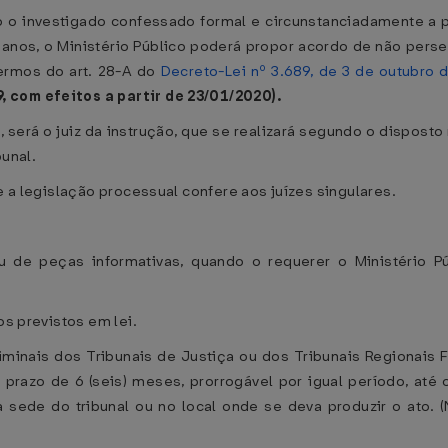
 o investigado confessado formal e circunstanciadamente a pr
 anos, o Ministério Público poderá propor acordo de não pers
ermos do art. 28-A do
Decreto-Lei nº 3.689, de 3 de outubro 
 com efeitos a partir de 23/01/2020).
, será o juiz da instrução, que se realizará segundo o dispost
bunal.
ue a legislação processual confere aos juízes singulares.
u de peças informativas, quando o requerer o Ministério 
os previstos em lei.
inais dos Tribunais de Justiça ou dos Tribunais Regionais F
 prazo de 6 (seis) meses, prorrogável por igual período, até 
na sede do tribunal ou no local onde se deva produzir o ato. 