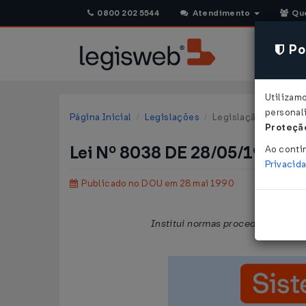
0800 202 5544
Atendimento
Qu
Pol
Utilizam
personali
Página Inicial
Legislações
Legislação Federal
Proteção
Lei Nº 8038 DE 28/05/1990
Ao conti
Privacid
Publicado no DOU em 28 mai 1990
Institui normas procedimentais pa