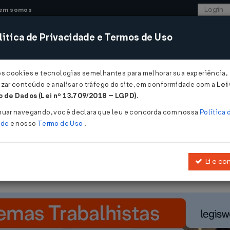
em somos
ítica de Privacidade e Termos de Uso
CONSULTORIA
SISTEMAS
COMÉRCIO EXTER
os cookies e tecnologias semelhantes para melhorar sua experiência,
zar conteúdo e analisar o tráfego do site, em conformidade com a
Lei
 de Dados (Lei nº 13.709/2018 – LGPD)
.
nuar navegando, você declara que leu e concorda com nossa
Política 
ade
e nosso
Termo de Uso
.
Li e co
ra os processos que específica, perante o Superior Tribunal de Ju