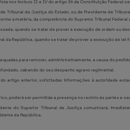
ista nos incisos II e IV do artigo 36 da Constituição Federal s
 de Tribunal de Justiça do Estado, ou de Presidente de Tribuna
forme a matéria, da competência do Supremo Tribunal Federal ou
ressada, quando se tratar de prover a execução de ordem ou dec
l da República, quando se tratar de prover a execução de lei f
dequadas para remover, administrativamente, a causa do pedido
 infundado, cabendo do seu despacho agravo regimental.
 do artigo anterior, solicitadas informações à autoridade est
lico, poderá ser permitida a presença no recinto às partes e 
dente do Superior Tribunal de Justiça comunicará, imediat
sidente da República.