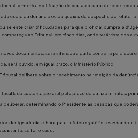
ribunal far-se-á a notificação do acusado para oferecer respos
usado cópia da denúncia ou da queixa, do despacho do relator 
 se este criar dificuldades para que o oficial cumpra a diligê
compareça ao Tribunal, em cinco dias, onde terá vista dos auto
novos documentos, será intimada a parte contrária para sobre e
da, será ouvido, em igual prazo, o Ministério Público.
 o Tribunal delibere sobre o recebimento na rejeição da denúnc
rá facultada sustentação oral pelo prazo de quinze minutos, pri
á a deliberar, determinando o Presidente as pessoas que pode
ator designará dia e hora para o interrogatório, mandando ci
ssistente, se for o caso.