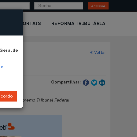
Acessar
IOR
PORTAIS
REFORMA TRIBUTÁRIA
 Geral de
Voltar
de
Compartilhar:
ncordo
stiça e o Supremo Tribunal Federal