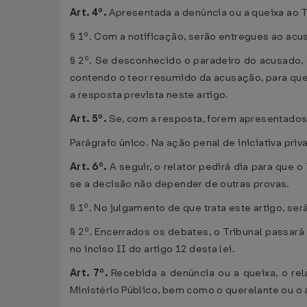
Art. 4º.
Apresentada a denúncia ou a queixa ao T
§ 1º. Com a notificação, serão entregues ao ac
§ 2º. Se desconhecido o paradeiro do acusado, ou
contendo o teor resumido da acusação, para que 
a resposta prevista neste artigo.
Art. 5º.
Se, com a resposta, forem apresentados 
Parágrafo único. Na ação penal de iniciativa priva
Art. 6º.
A seguir, o relator pedirá dia para que
se a decisão não depender de outras provas.
§ 1º. No julgamento de que trata este artigo, se
§ 2º. Encerrados os debates, o Tribunal passar
no inciso II do artigo 12 desta lei.
Art. 7º.
Recebida a denúncia ou a queixa, o rel
Ministério Público, bem como o querelante ou o a