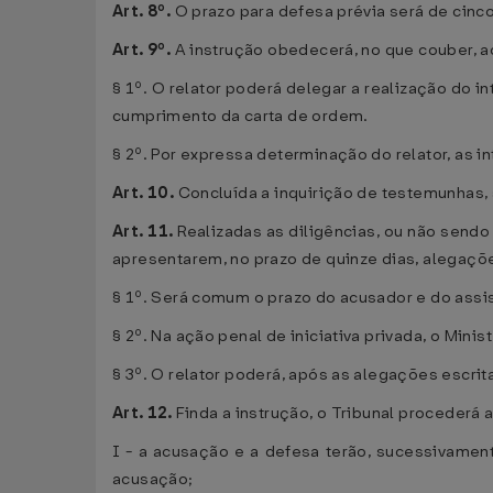
Art. 8º.
O prazo para defesa prévia será de cinco
Art. 9º.
A instrução obedecerá, no que couber,
§ 1º. O relator poderá delegar a realização do i
cumprimento da carta de ordem.
§ 2º. Por expressa determinação do relator, as 
Art. 10.
Concluída a inquirição de testemunhas, 
Art. 11.
Realizadas as diligências, ou não send
apresentarem, no prazo de quinze dias, alegaçõe
§ 1º. Será comum o prazo do acusador e do assi
§ 2º. Na ação penal de iniciativa privada, o Minis
§ 3º. O relator poderá, após as alegações escrit
Art. 12.
Finda a instrução, o Tribunal procederá
I - a acusação e a defesa terão, sucessivamen
acusação;