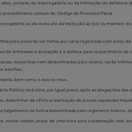
 dias, contado do interrogatório ou da intimação do defensor d
 ao procedimento comum do Código de Processo Penal.
nterrogatório ou de outro ato da instrução ao juiz ou membro de 
intimações poderão ser feitas por carta registrada com aviso d
serão intimadas a acusação e a defesa, para requerimento de di
o estas requeridas nem determinadas pelo relator, serão intim
s escritas.
stente, bem como o dos co-réus.
tério Público terá vista, por igual prazo, após as alegações das 
as, determinar de ofício a realização de provas reputadas impr
 ao julgamento, na forma determinada pelo regimento interno, 
te, nessa ordem, prazo de uma hora para sustentação oral, 