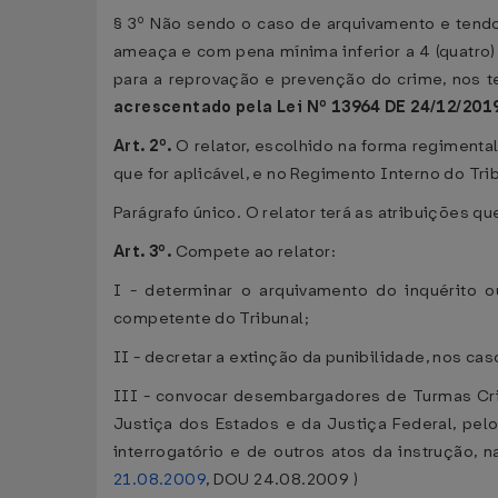
§ 3º Não sendo o caso de arquivamento e tendo
ameaça e com pena mínima inferior a 4 (quatro)
para a reprovação e prevenção do crime, nos t
acrescentado pela Lei Nº 13964 DE 24/12/2019,
Art. 2º.
O relator, escolhido na forma regimental
que for aplicável, e no Regimento Interno do Tri
Parágrafo único. O relator terá as atribuições q
Art. 3º.
Compete ao relator:
I - determinar o arquivamento do inquérito o
competente do Tribunal;
II - decretar a extinção da punibilidade, nos cas
III - convocar desembargadores de Turmas Crim
Justiça dos Estados e da Justiça Federal, pelo
interrogatório e de outros atos da instrução, 
21.08.2009
, DOU 24.08.2009 )