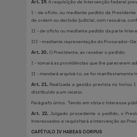
Art. 19.
A requisição de intervenção federal prev
I - de ofício, ou mediante pedido de Presidente
de ordem ou decisão judicial, com ressalva, con
II - de ofício ou mediante pedido da parte inte
III - mediante representação do Procurador-Gera
Art. 20.
O Presidente, ao receber o pedido:
I - tomará as providências que lhe parecerem a
II - mandará arquivá-lo, se for manifestamente
Art. 21.
Realizada a gestão prevista no inciso I
distribuído a um relator.
Parágrafo único. Tendo em vista o interesse púb
Art. 22.
Julgado procedente o pedido, o Presi
interessados e requisitará a intervenção ao Pre
CAPÍTULO IV HABEAS CORPUS