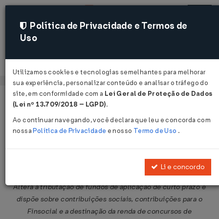
Política de Privacidade e Termos de
Uso
Acessar
Utilizamos cookies e tecnologias semelhantes para melhorar
sua experiência, personalizar conteúdo e analisar o tráfego do
site, em conformidade com a
Lei Geral de Proteção de Dados
Página Inicial
Legislações
Legislação Federal
Voltar
(Lei nº 13.709/2018 – LGPD)
.
Ao continuar navegando, você declara que leu e concorda com
Lei nº 7.856 de 24/10/1989
nossa
Política de Privacidade
e nosso
Termo de Uso
.
Publicado no DOU em 25 out 1989
Compartilhar:
Li e concordo
Altera a tributação de fundos de aplicação de curto prazo e
dispõe sobre contribuições sociais, contribuições para o
Finsocial e a destinação da renda de concursos de