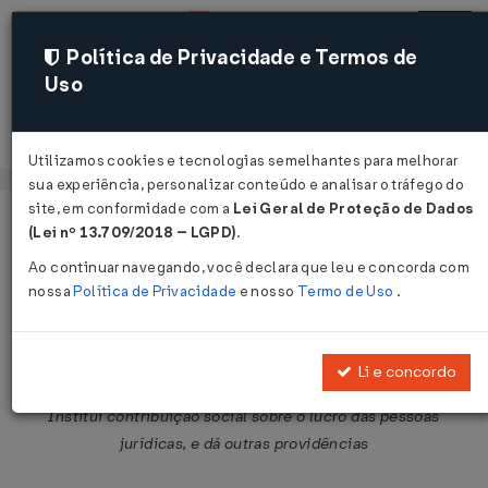
Política de Privacidade e Termos de
Uso
Acessar
Utilizamos cookies e tecnologias semelhantes para melhorar
sua experiência, personalizar conteúdo e analisar o tráfego do
site, em conformidade com a
Lei Geral de Proteção de Dados
Página Inicial
Legislações
Legislação Federal
Voltar
(Lei nº 13.709/2018 – LGPD)
.
Ao continuar navegando, você declara que leu e concorda com
Lei Nº 7689 DE 15/12/1988
nossa
Política de Privacidade
e nosso
Termo de Uso
.
Publicado no DOU em 16 dez 1988
Compartilhar:
Li e concordo
Institui contribuição social sobre o lucro das pessoas
jurídicas, e dá outras providências