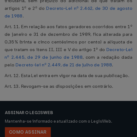
tributária, sem prejuízo do adicional de que tratam os
artigos 1º e 2º do
Decreto-Lei nº 2.462, de 30 de agosto
de 1988
.
Art. 11. Em relação aos fatos geradores ocorridos entre 1º
de janeiro e 31 de dezembro de 1989, fica alterada para
0,35% (trinta e cinco centésimos por cento) a alíquota de
que tratam os itens II, III e V do artigo 1º do
Decreto-Lei
nº 2.445, de 29 de junho de 1988
, com a redação dada
pelo
Decreto-lei nº 2.449, de 21 de julho de 1988
.
Art. 12. Esta Lei entra em vigor na data de sua publicação.
Art. 13. Revogam-se as disposições em contrário.
ASSINAR O LEGISWEB
Mantenha-se informado e atualizado com o LegisWeb.
COMO ASSINAR