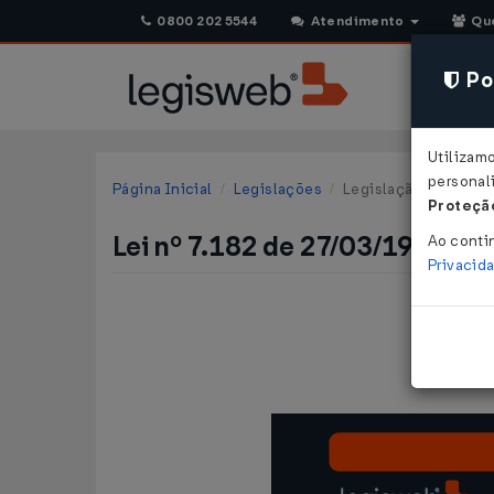
0800 202 5544
Atendimento
Qu
Pol
Utilizam
personali
Página Inicial
Legislações
Legislação Federal
Proteção
Lei nº 7.182 de 27/03/1984
Ao conti
Privacid
Dá nova red