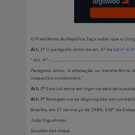
O Presidente da Repúlica, faço saber que o Cong
Art.
1
º
O parágrafo único do art. 4º da
Lei nº 4.
" Art. 4º - ...............................................................
Parágrafo único. A alienação ou transferência 
respectivo condomínio."
Art.
2
º
Esta Lei entra em vigor na data de sua pu
Art.
3
º
Revogam-se as disposições em contrário
Brasília, em 27 de março de 1984; 163º da Inde
João Figueiredo
Ibrahim Abi-Ackel