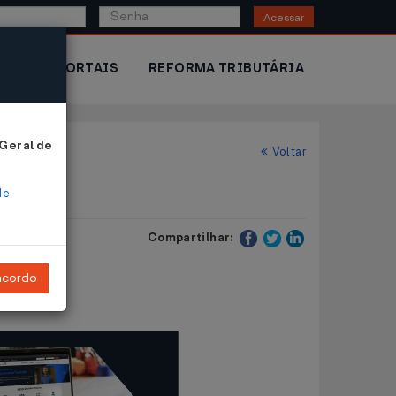
Acessar
IOR
PORTAIS
REFORMA TRIBUTÁRIA
 Geral de
Voltar
de
Compartilhar:
ncordo
ro de 1964
.