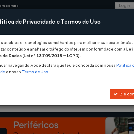
em somos
ítica de Privacidade e Termos de Uso
CONSULTORIA
SISTEMAS
COMÉRCIO EXTER
os cookies e tecnologias semelhantes para melhorar sua experiência,
zar conteúdo e analisar o tráfego do site, em conformidade com a
Lei
 de Dados (Lei nº 13.709/2018 – LGPD)
.
nuar navegando, você declara que leu e concorda com nossa
Política 
ade
e nosso
Termo de Uso
.
Li e co
ação ao parágrafo único do art. 4º da
Lei nº 4.591, de 16 de dezemb