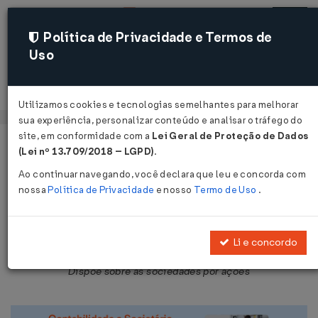
Política de Privacidade e Termos de
Uso
Acessar
Utilizamos cookies e tecnologias semelhantes para melhorar
sua experiência, personalizar conteúdo e analisar o tráfego do
site, em conformidade com a
Lei Geral de Proteção de Dados
Página Inicial
Legislações
Legislação Federal
Voltar
(Lei nº 13.709/2018 – LGPD)
.
Ao continuar navegando, você declara que leu e concorda com
Lei Nº 6404 DE 15/12/1976
nossa
Política de Privacidade
e nosso
Termo de Uso
.
Publicado no DOU em 17 dez 1976
Compartilhar:
Li e concordo
Dispõe sobre as sociedades por ações