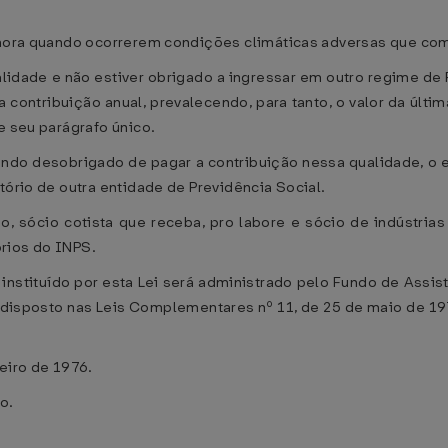
 e mora quando ocorrerem condições climáticas adversas que 
lidade e não estiver obrigado a ingressar em outro regime de 
tribuição anual, prevalecendo, para tanto, o valor da última
e seu parágrafo único.
ando desobrigado de pagar a contribuição nessa qualidade, o 
tório de outra entidade de Previdência Social.
rio, sócio cotista que receba, pro labore e sócio de indústri
rios do INPS.
 instituído por esta Lei será administrado pelo Fundo de Assis
o disposto nas Leis Complementares nº 11, de 25 de maio de 197
neiro de 1976.
o.