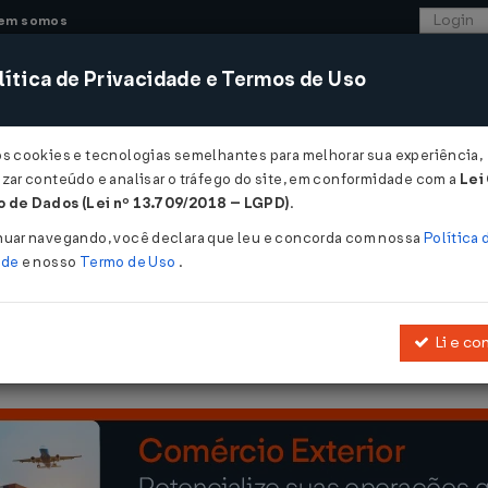
em somos
ítica de Privacidade e Termos de Uso
CONSULTORIA
SISTEMAS
COMÉRCIO EXTER
os cookies e tecnologias semelhantes para melhorar sua experiência,
zar conteúdo e analisar o tráfego do site, em conformidade com a
Lei
 de Dados (Lei nº 13.709/2018 – LGPD)
.
nuar navegando, você declara que leu e concorda com nossa
Política 
ade
e nosso
Termo de Uso
.
Li e co
a e assistência social em favor dos empregadores rurais e seus depe