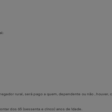
l:
mpregador rural, será pago a quem, dependente ou não , houve
contar dos 65 (sessenta e cinco) anos de idade.