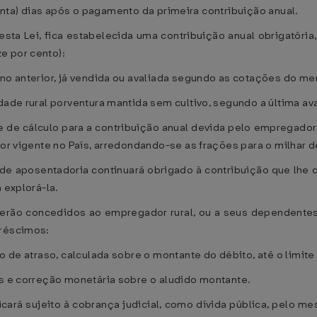
(trinta) dias após o pagamento da primeira contribuição anual.
esta Lei, fica estabelecida uma contribuição anual obrigatória
e por cento):
ano anterior, já vendida ou avaliada segundo as cotações do me
edade rural porventura mantida sem cultivo, segundo a última a
se de cálculo para a contribuição anual devida pelo empregador r
lor vigente no País, arredondando-se as frações para o milhar 
e aposentadoria continuará obrigado à contribuição que lhe co
 explorá-la.
serão concedidos ao empregador rural, ou a seus dependentes
créscimos:
ão de atraso, calculada sobre o montante do débito, até o limit
ês e correção monetária sobre o aludido montante.
 ficará sujeito à cobrança judicial, como dívida pública, pelo 