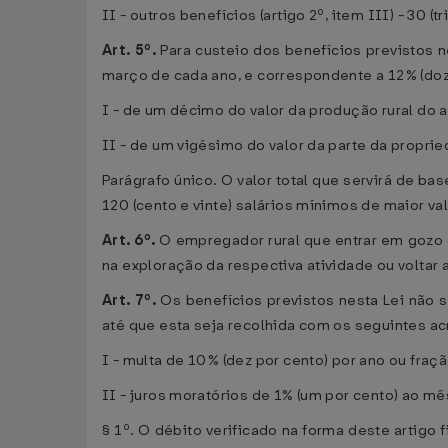
II - outros benefícios (artigo 2º, item III) - 30 
Art. 5º.
Para custeio dos benefícios previstos n
março de cada ano, e correspondente a 12% (doz
I - de um décimo do valor da produção rural do 
II - de um vigésimo do valor da parte da propri
Parágrafo único. O valor total que servirá de ba
120 (cento e vinte) salários mínimos de maior va
Art. 6º.
O empregador rural que entrar em gozo d
na exploração da respectiva atividade ou voltar a
Art. 7º.
Os benefícios previstos nesta Lei não 
até que esta seja recolhida com os seguintes a
I - multa de 10% (dez por cento) por ano ou fraç
II - juros moratórios de 1% (um por cento) ao m
§ 1º. O débito verificado na forma deste artigo