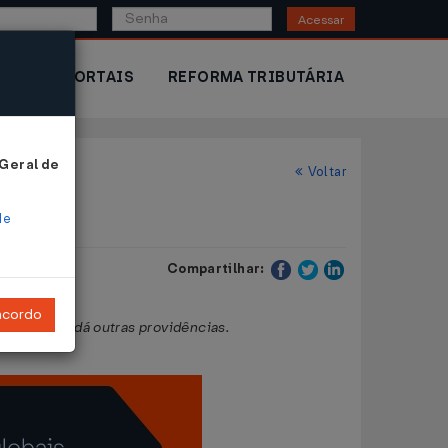
Acessar
IOR
PORTAIS
REFORMA TRIBUTÁRIA
 Geral de
Voltar
de
Compartilhar:
ncordo
ndentes, e dá outras providências.