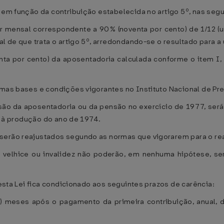
 em função da contribuição estabelecida no artigo 5º, nas seg
lor mensal correspondente a 90% (noventa por cento) de 1/12 
al de que trata o artigo 5º, arredondando-se o resultado para 
nta por cento) da aposentadoria calculada conforme o item I
smas bases e condições vigorantes no Instituto Nacional de Pre
ão da aposentadoria ou da pensão no exercício de 1977, será
va à produção do ano de 1974.
serão reajustados segundo as normas que vigorarem para o re
 velhice ou invalidez não poderão, em nenhuma hipótese, ser
 esta Lei fica condicionado aos seguintes prazos de carência:
(doze) meses após o pagamento da primeira contribuição, anua