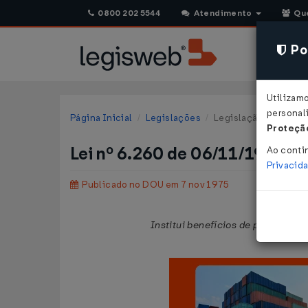
0800 202 5544
Atendimento
Qu
Pol
Utilizam
personali
Página Inicial
Legislações
Legislação Federal
Proteção
Lei nº 6.260 de 06/11/1975
Ao conti
Privacid
Publicado no DOU em 7 nov 1975
Institui benefícios de previdênci