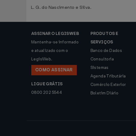
L. G. do Nascimento e Silva.
ASSINAR O LEGISWEB
PRODUTOS E
Mantenha-se informado
SERVIÇOS
e atualizado com o
Banco de Dados
LegisWeb.
Consultoria
Sistemas
COMO ASSINAR
Agenda Tributária
LIGUE GRÁTIS
Comércio Exterior
0800 202 5544
Boletim Diário