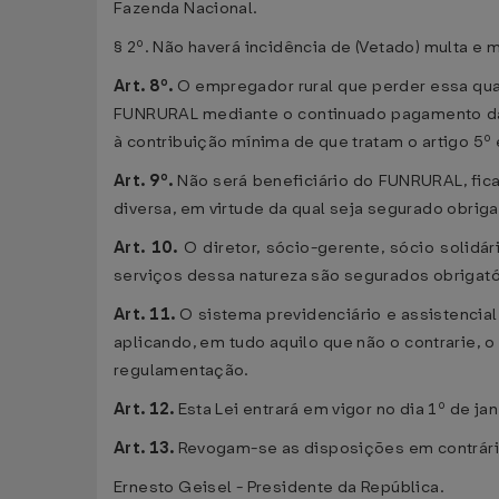
Fazenda Nacional.
§ 2º. Não haverá incidência de (Vetado) multa
Art. 8º.
O empregador rural que perder essa qua
FUNRURAL mediante o continuado pagamento da con
à contribuição mínima de que tratam o artigo 5º 
Art. 9º.
Não será beneficiário do FUNRURAL, fic
diversa, em virtude da qual seja segurado obriga
Art. 10.
O diretor, sócio-gerente, sócio solidá
serviços dessa natureza são segurados obrigató
Art. 11.
O sistema previdenciário e assistencial
aplicando, em tudo aquilo que não o contrarie, 
regulamentação.
Art. 12.
Esta Lei entrará em vigor no dia 1º de ja
Art. 13.
Revogam-se as disposições em contrári
Ernesto Geisel - Presidente da República.