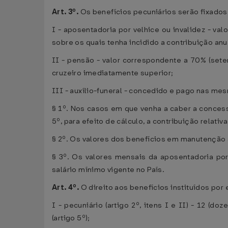
Art. 3º.
Os benefícios pecuniários serão fixados
I - aposentadoria por velhice ou invalidez - va
sobre os quais tenha incidido a contribuição anu
II - pensão - valor correspondente a 70% (sete
cruzeiro imediatamente superior;
III - auxílio-funeral - concedido e pago nas me
§ 1º. Nos casos em que venha a caber a concess
5º, para efeito de cálculo, a contribuição relati
§ 2º. Os valores dos benefícios em manutenção 
§ 3º. Os valores mensais da aposentadoria por
salário mínimo vigente no País.
Art. 4º.
O direito aos benefícios instituídos por
I - pecuniário (artigo 2º, itens I e II) - 12 
(artigo 5º);