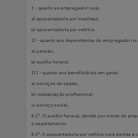
I - quanto ao empregador rural:
a) aposentadoria por invalidez;
b) aposentadoria por velhice.
II - quanto aos dependentes do empregador rura
a) pensão;
b) auxílio-funeral.
III - quanto aos beneficiários em geral:
a) serviços de saúde;
b) readaptação profissional;
c) serviço social.
§ 1º. O auxílio-funeral, devido por morte do e
o sepultamento.
§ 2º. A aposentadoria por velhice será devida a 