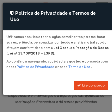
Política de Privacidade e Termos de
Uso
Acessar
Utilizamos cookies e tecnologias semelhantes para melhorar
sua experiência, personalizar conteúdo e analisar o tráfego do
site, em conformidade com a
Lei Geral de Proteção de Dados
Página Inicial
Legislações
Legislação Federal
Voltar
(Lei nº 13.709/2018 – LGPD)
.
Ao continuar navegando, você declara que leu e concorda com
Lei Nº 6024 DE 13/03/1974
nossa
Política de Privacidade
e nosso
Termo de Uso
.
Publicado no DOU em 13 mar 1974
Compartilhar:
Li e concordo
Dispõe sobre a intervenção e a liquidação extrajudicial de
instituições financeiras e dá outras providências