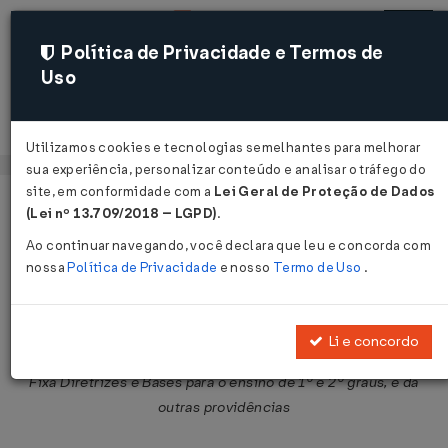
Política de Privacidade e Termos de
Uso
Acessar
Utilizamos cookies e tecnologias semelhantes para melhorar
sua experiência, personalizar conteúdo e analisar o tráfego do
site, em conformidade com a
Lei Geral de Proteção de Dados
Página Inicial
Legislações
Legislação Federal
Voltar
(Lei nº 13.709/2018 – LGPD)
.
Ao continuar navegando, você declara que leu e concorda com
Lei nº 5.692 de 11/08/1971
nossa
Política de Privacidade
e nosso
Termo de Uso
.
Publicado no DOU em 12 ago 1971
Compartilhar:
Li e concordo
Fixa Diretrizes e Bases para o ensino de 1º e 2º graus, e dá
outras providências