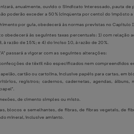
nizará, anualmente, ouvido o Sindicato interessado, pauta de
não poderão exceder a 50% (cinqüenta por cento) do impôsto a 
himento por guia, obedecerá às normas previstas no Capítulo I
to obedecerá às seguintes taxas percentuais: 1) com relação aos
 8, à razão de 15%; e 4) do inciso 10, à razão de 20%.
A" passará a vigorar com as seguintes alterações:
 ou confecções de têxtil não especificados nem compreendidos em
 papelão, cartão ou cartolina, inclusive papéis para cartas, em 
tórios, registros; cadernos, cadernetas, agendas, álbuns, mo
papel".
conexões, de cimento simples ou misto.
lhas, blocos e semelhantes, de fibras, de fibras vegetais, de 
o mineral, inclusive amianto.