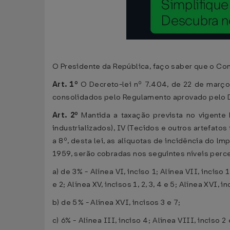
O Presidente da República, faço saber que o Con
Art. 1º
O Decreto-lei nº 7.404, de 22 de março
consolidados pelo Regulamento aprovado pelo De
Art. 2º
Mantida a taxação prevista no vigent
industrializados), IV (Tecidos e outros artefato
a 8º, desta lei, as alíquotas de incidência do l
1959, serão cobradas nos seguintes níveis perce
a) de 3% - Alínea VI, inciso 1; Alínea VII, inciso 1
e 2; Alínea XV, incisos 1, 2, 3, 4 e 5; Alínea XVI, i
b) de 5% - Alínea XVI, incisos 3 e 7;
c) 6% - Alínea III, inciso 4; Alínea VIII, inciso 2 e