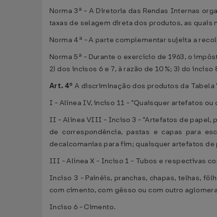
Norma 3ª - A Diretoria das Rendas Internas orga
taxas de selagem direta dos produtos, as quais 
Norma 4ª - A parte complementar sujeita a recol
Norma 5ª - Durante o exercício de 1963, o impôs
2) dos incisos 6 e 7, à razão de 10%; 3) do inciso
Art. 4º
A discriminação dos produtos da Tabela "
I - Alínea IV, inciso 11 - "Quaisquer artefatos
II - Alínea VIII - Inciso 3 - "Artefatos de papel,
de correspondência, pastas e capas para escri
decalcomanias para fim; quaisquer artefatos de 
III - Alínea X - Inciso 1 - Tubos e respectivas 
Inciso 3 - Painéis, pranchas, chapas, telhas, fô
com cimento, com gêsso ou com outro aglomerad
Inciso 6 - Cimento.