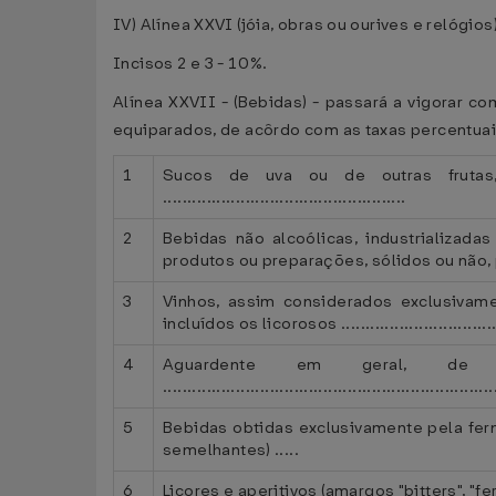
IV) Alínea XXVI (jóia, obras ou ourives e relógios)
Incisos 2 e 3 - 10%.
Alínea XXVII - (Bebidas) - passará a vigorar 
equiparados, de acôrdo com as taxas percentuai
1
Sucos de uva ou de outras frutas,
..................................................
2
Bebidas não alcoólicas, industrializadas
produtos ou preparações, sólidos ou não, pa
3
Vinhos, assim considerados exclusiva
incluídos os licorosos ......................................
4
Aguardente em geral, de 
....................................................................
5
Bebidas obtidas exclusivamente pela ferme
semelhantes) .....
6
Licores e aperitivos (amargos "bitters", "