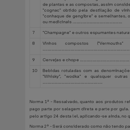
de plantas e as compostas, assim conside
"cognac" obtido pela destilação de vin
"conhaque de gengibre" e semelhantes, o
ou medicinais .......................................
7
"Champagne" e outros espumantes naturais ou g
8
Vinhos compostos ("Vermouths
....................................................................
9
Cervejas e chope ............................................
10
Bebidas rotuladas com as denominações de 
"Whisky", "wodka" e quaisquer outra
...............................................
Norma 1ª - Ressalvado, quanto aos produtos re
pago parte por selagem direta e parte por guia.
pelo artigo 24 desta lei, aplicando-se ainda, no
Norma 2ª - Será considerado como não tendo pag