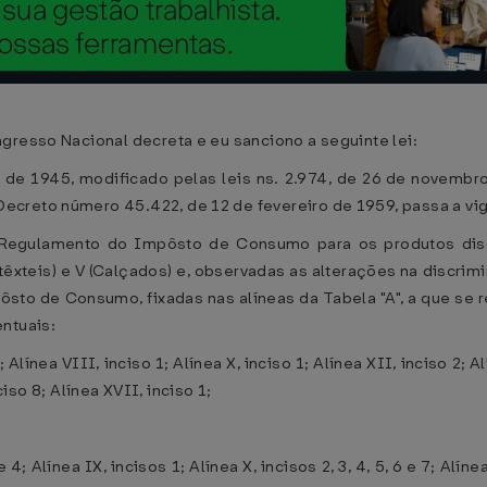
gresso Nacional decreta e eu sanciono a seguinte lei:
 de 1945, modificado pelas leis ns. 2.974, de 26 de novemb
creto número 45.422, de 12 de fevereiro de 1959, passa a vig
e Regulamento do Impôsto de Consumo para os produtos disc
s têxteis) e V (Calçados) e, observadas as alterações na discr
mpôsto de Consumo, fixadas nas alíneas da Tabela "A", a que se 
ntuais:
; Alínea VIII, inciso 1; Alínea X, inciso 1; Alínea XII, inciso 2; Al
nciso 8; Alínea XVII, inciso 1;
 4; Alínea IX, incisos 1; Alínea X, incisos 2, 3, 4, 5, 6 e 7; Alíne