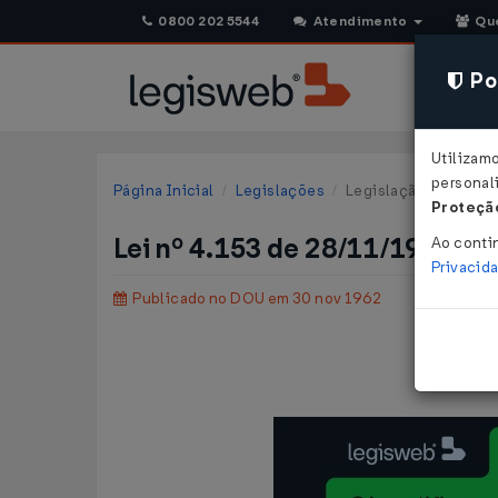
0800 202 5544
Atendimento
Qu
Pol
Utilizam
personali
Página Inicial
Legislações
Legislação Federal
Proteção
Lei nº 4.153 de 28/11/1962
Ao conti
Privacid
Publicado no DOU em 30 nov 1962