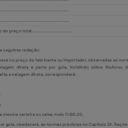
..............................................
..............................................
eço total ...............................
 a seguinte redação:
ase no preço do fabricante ou importador, observadas as norma
elagem direta e parte por guia, incidindo sôbre fósforos 
jeita a selagem direta, corresponderá:
;
;
na mesma carteira ou caixa, mais Cr$0,20.
por guia, obedecerá, as normas previstas no Capítulo IX, Seçõe