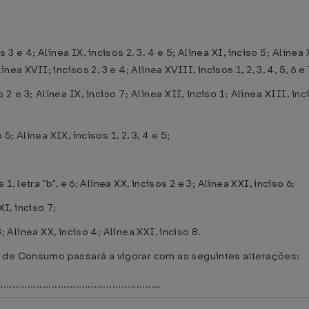
s 3 e 4; Alínea IX, incisos 2, 3, 4 e 5; Alínea XI, inciso 5; Alínea 
línea XVII; incisos 2, 3 e 4; Alínea XVIII, incisos 1, 2, 3, 4, 5, 6 e
s 2 e 3; Alínea IX, inciso 7; Alínea XII, inciso 1; Alínea XIII, inc
5; Alínea XIX, incisos 1, 2, 3, 4 e 5;
 1, letra "b", e 6; Alínea XX, incisos 2 e 3; Alínea XXI, inciso 6;
XI, inciso 7;
3; Alínea XX, inciso 4; Alínea XXI, inciso 8.
 de Consumo passará a vigorar com as seguintes alterações:
...............................................