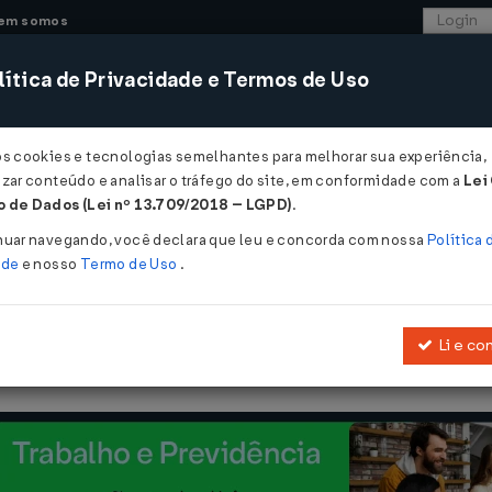
em somos
ítica de Privacidade e Termos de Uso
CONSULTORIA
SISTEMAS
COMÉRCIO EXTER
os cookies e tecnologias semelhantes para melhorar sua experiência,
zar conteúdo e analisar o tráfego do site, em conformidade com a
Lei
 de Dados (Lei nº 13.709/2018 – LGPD)
.
nuar navegando, você declara que leu e concorda com nossa
Política 
ade
e nosso
Termo de Uso
.
Li e co
Altera a legislação do Impôsto de Consumo e dá outras providência