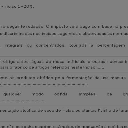
 - inciso 1 - 20%.
com a seguinte redação: O impôsto será pago com base no pr
s discriminadas nos incisos seguintes e observadas as normas
 integrais ou concentrados, tolerada a percentage
 (refrigerantes, águas de mesa artificiais e outras); concen
ra o fabrico de artigos referidos neste inciso ......
mente os produtos obtidos pela fermentação da uva madur
................................................................
qualquer modo obtida, simples, de gra
....................................
ntação alcólica de suco de frutas ou plantas ("vinho de laranja
fernets" e outros); aguardente simples, de graduação alcoólica 