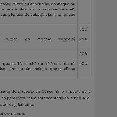
 ervas, raízes ou essências; conhaque ou
aque de alcatrão", "conhaque de mel",
, adicionada de substâncias aromáticas
20%
s e outras da mesma espécie)
25%
30%
uests h", "hirch" korck", "ron", "rhum",
30%
das, em outros incisos desta alínea
ulamento do Impôsto de Consumo, o impôsto será
a no parágrafo único acrescentado ao artigo 416,
ta, do Regulamento.
tiver selado.