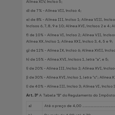
Alínea XIV, inciso 5;
d) de 7% - Alínea VII, inciso 4;
e) de 8% - Alínea III, inciso 1; Alínea VIII, inciso
incisos 6, 7, 8, 9 e 10; Alínea XVI, incisos 2 e 4; A
f) de 10% - Alínea VI, inciso 2; Alínea VII, inciso
Alínea XX, inciso 1; Alínea XXI, inciso 3, 4, 5 e 9;
g) de 12% - Alínea IX, inciso 6; Alínea XVII, inciso 
h) de 15% - Alínea XVI, incisos 1, letra "a", e 5;
i) de 20% - Alínea III, inciso 2; Alínea XVI, incisos
j) de 30% - Alínea XVI, inciso 1, letra "c"; Alínea X
l) de 40% - Alínea III, inciso 3; Alínea VI, inciso 
Art. 3º
A Tabela "B" do Regulamento do Impôsto
a)
Até o preço de 4,00 ...................................