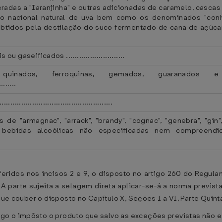
radas a "Iaranjinha" e outras adicionadas de caramelo, cascas
ho nacional natural de uva bem como os denominados "conh
btidos pela destilação do suco fermentado de cana de açúcar
aseificados ...........................
" quinados, ferroquinas, gemados, guaranado
........
...............................................
"armagnac", "arrack", "brandy", "cognac", "genebra", "gin", "g
s bebidas alcoólicas não especificadas nem compreendi
feridos nos incisos 2 e 9, o disposto no artigo 260 do Reg
 A parte sujeita a selagem direta aplicar-se-á a norma previst
 que couber o disposto no Capítulo X, Seções I a VI, Parte Quin
o o impôsto o produto que salvo as exceções previstas não es