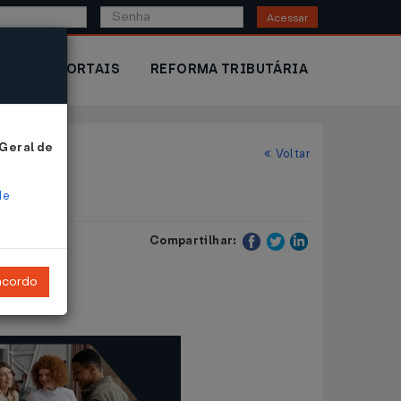
Acessar
IOR
PORTAIS
REFORMA TRIBUTÁRIA
 Geral de
Voltar
de
Compartilhar:
ncordo
s