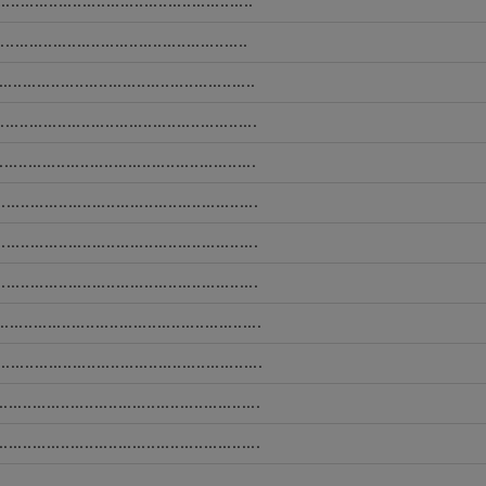
..............................................
.............................................
..............................................
..............................................
..............................................
..............................................
..............................................
..............................................
..............................................
..............................................
..............................................
..............................................
..............................................