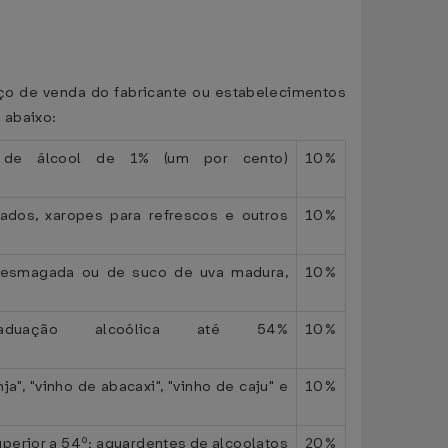
eço de venda do fabricante ou estabelecimentos
 abaixo:
m de álcool de 1% (um por cento)
10%
trados, xaropes para refrescos e outros
10%
a esmagada ou de suco de uva madura,
10%
duação alcoólica até 54%
10%
", "vinho de abacaxi", "vinho de caju" e
10%
superior a 54º; aguardentes de alcoolatos
20%