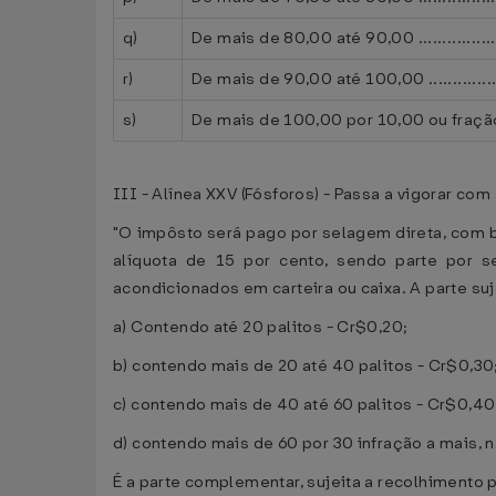
q)
De mais de 80,00 até 90,00 .........................
r)
De mais de 90,00 até 100,00 .......................
s)
De mais de 100,00 por 10,00 ou fração do pr
III - Alínea XXV (Fósforos) - Passa a vigorar com
"O impôsto será pago por selagem direta, com b
alíquota de 15 por cento, sendo parte por s
acondicionados em carteira ou caixa. A parte su
a) Contendo até 20 palitos - Cr$0,20;
b) contendo mais de 20 até 40 palitos - Cr$0,30
c) contendo mais de 40 até 60 palitos - Cr$0,40
d) contendo mais de 60 por 30 infração a mais, 
É a parte complementar, sujeita a recolhimento 