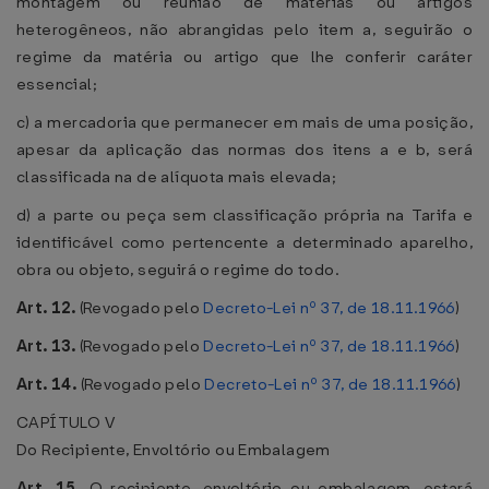
montagem ou reunião de matérias ou artigos
heterogêneos, não abrangidas pelo item a, seguirão o
regime da matéria ou artigo que lhe conferir caráter
essencial;
c) a mercadoria que permanecer em mais de uma posição,
apesar da aplicação das normas dos itens a e b, será
classificada na de alíquota mais elevada;
d) a parte ou peça sem classificação própria na Tarifa e
identificável como pertencente a determinado aparelho,
obra ou objeto, seguirá o regime do todo.
Art. 12.
(Revogado pelo
Decreto-Lei nº 37, de 18.11.1966
)
Art. 13.
(Revogado pelo
Decreto-Lei nº 37, de 18.11.1966
)
Art. 14.
(Revogado pelo
Decreto-Lei nº 37, de 18.11.1966
)
CAPÍTULO V
Do Recipiente, Envoltório ou Embalagem
Art. 15.
O recipiente, envoltório ou embalagem, estará