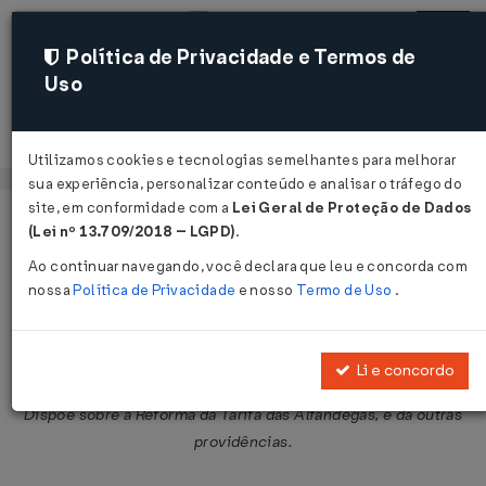
Política de Privacidade e Termos de
Uso
Acessar
Utilizamos cookies e tecnologias semelhantes para melhorar
sua experiência, personalizar conteúdo e analisar o tráfego do
site, em conformidade com a
Lei Geral de Proteção de Dados
Página Inicial
Legislações
Legislação Federal
Voltar
(Lei nº 13.709/2018 – LGPD)
.
Ao continuar navegando, você declara que leu e concorda com
Lei Nº 3244 DE 14/08/1957
nossa
Política de Privacidade
e nosso
Termo de Uso
.
Publicado no DOU em 14 ago 1957
Compartilhar:
Li e concordo
Dispõe sobre a Reforma da Tarifa das Alfândegas, e dá outras
providências.