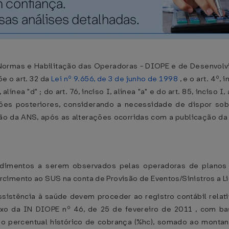
 Normas e Habilitação das Operadoras - DIOPE e de Desenvolv
e o art. 32 da
Lei nº 9.656, de 3 de junho de 1998
, e o art. 4º, 
I, alínea "d" ; do art. 76, inciso I, alínea "a" e do art. 85, incis
ções posteriores, considerando a necessidade de dispor so
o da ANS, após as alterações ocorridas com a publicação da 
edimentos a serem observados pelas operadoras de planos 
cimento ao SUS na conta de Provisão de Eventos/Sinistros a L
sistência à saúde devem proceder ao registro contábil rela
exo da IN DIOPE nº 46, de 25 de fevereiro de 2011 , com ba
o o percentual histórico de cobrança (%hc), somado ao monta