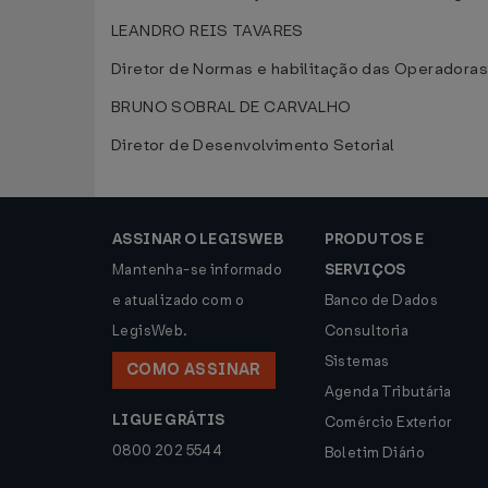
LEANDRO REIS TAVARES
Diretor de Normas e habilitação das Operadoras
BRUNO SOBRAL DE CARVALHO
Diretor de Desenvolvimento Setorial
ASSINAR O LEGISWEB
PRODUTOS E
Mantenha-se informado
SERVIÇOS
e atualizado com o
Banco de Dados
LegisWeb.
Consultoria
Sistemas
COMO ASSINAR
Agenda Tributária
LIGUE GRÁTIS
Comércio Exterior
0800 202 5544
Boletim Diário