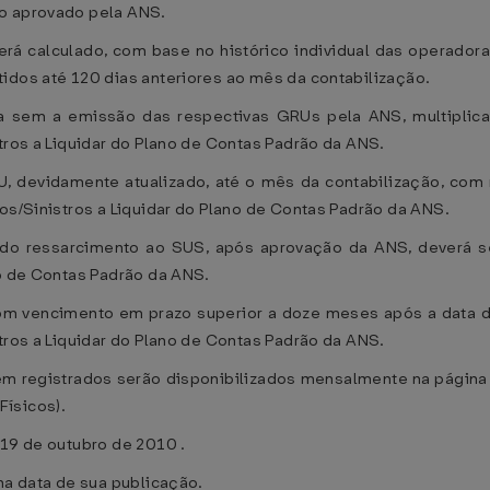
to aprovado pela ANS.
erá calculado, com base no histórico individual das operadora
idos até 120 dias anteriores ao mês da contabilização.
nda sem a emissão das respectivas GRUs pela ANS, multiplica
tros a Liquidar do Plano de Contas Padrão da ANS.
, devidamente atualizado, até o mês da contabilização, com m
tos/Sinistros a Liquidar do Plano de Contas Padrão da ANS.
do ressarcimento ao SUS, após aprovação da ANS, deverá ser
no de Contas Padrão da ANS.
om vencimento em prazo superior a doze meses após a data do
tros a Liquidar do Plano de Contas Padrão da ANS.
em registrados serão disponibilizados mensalmente na página 
ísicos).
 19 de outubro de 2010 .
na data de sua publicação.