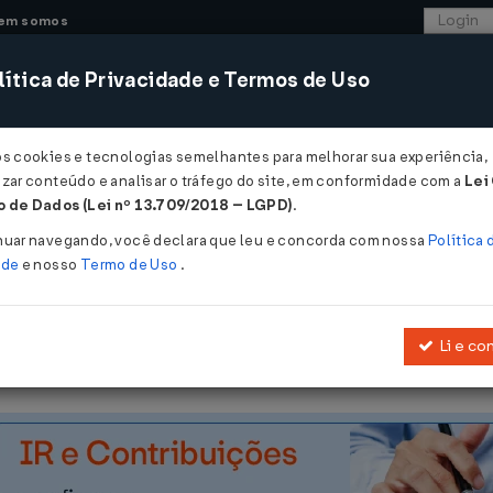
em somos
ítica de Privacidade e Termos de Uso
CONSULTORIA
SISTEMAS
COMÉRCIO EXTER
os cookies e tecnologias semelhantes para melhorar sua experiência,
zar conteúdo e analisar o tráfego do site, em conformidade com a
Lei
 de Dados (Lei nº 13.709/2018 – LGPD)
.
a DIOPE/DIDES nº 5 de 30/09/2011
nuar navegando, você declara que leu e concorda com nossa
Política 
ade
e nosso
Termo de Uso
.
Li e co
lização dos montantes devidos de Ressarcimento ao SUS no Plano d