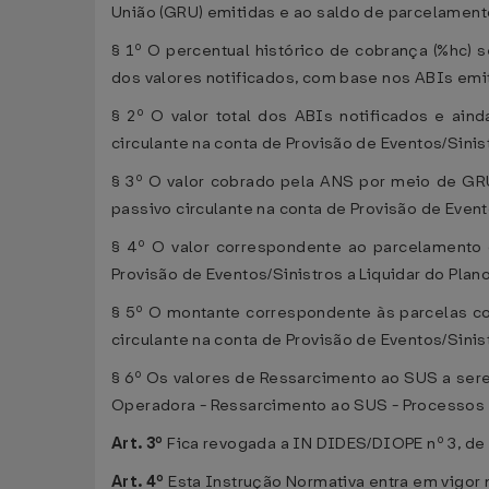
União (GRU) emitidas e ao saldo de parcelamen
§ 1º O percentual histórico de cobrança (%hc) s
dos valores notificados, com base nos ABIs emit
§ 2º O valor total dos ABIs notificados e ai
circulante na conta de Provisão de Eventos/Sinis
§ 3º O valor cobrado pela ANS por meio de GRU
passivo circulante na conta de Provisão de Even
§ 4º O valor correspondente ao parcelamento 
Provisão de Eventos/Sinistros a Liquidar do Pla
§ 5º O montante correspondente às parcelas c
circulante na conta de Provisão de Eventos/Sinis
§ 6º Os valores de Ressarcimento ao SUS a ser
Operadora - Ressarcimento ao SUS - Processos F
Art. 3º
Fica revogada a IN DIDES/DIOPE nº 3, de
Art. 4º
Esta Instrução Normativa entra em vigor 