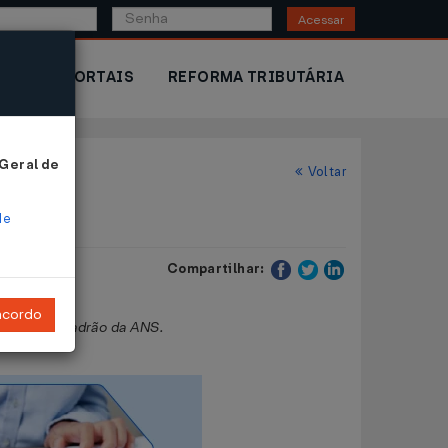
Acessar
IOR
PORTAIS
REFORMA TRIBUTÁRIA
 Geral de
Voltar
de
Compartilhar:
ncordo
e Contas Padrão da ANS.