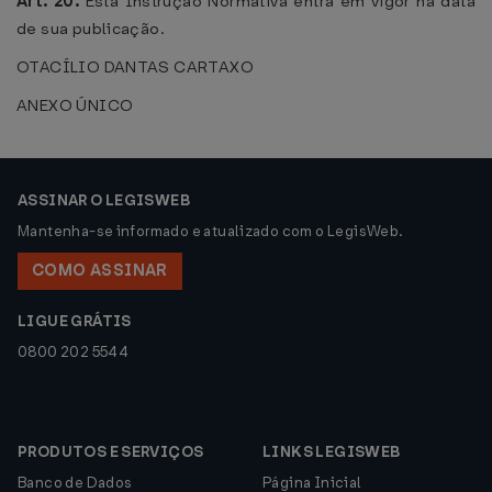
Art. 20.
Esta Instrução Normativa entra em vigor na data
de sua publicação.
OTACÍLIO DANTAS CARTAXO
ANEXO ÚNICO
ASSINAR O LEGISWEB
Mantenha-se informado e atualizado com o LegisWeb.
COMO ASSINAR
LIGUE GRÁTIS
0800 202 5544
PRODUTOS E SERVIÇOS
LINKS LEGISWEB
Banco de Dados
Página Inicial