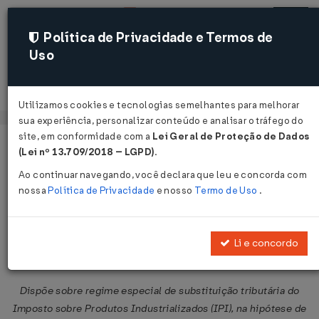
Política de Privacidade e Termos de
Uso
Acessar
Utilizamos cookies e tecnologias semelhantes para melhorar
sua experiência, personalizar conteúdo e analisar o tráfego do
site, em conformidade com a
Lei Geral de Proteção de Dados
Página Inicial
Legislações
Legislação Federal
Voltar
(Lei nº 13.709/2018 – LGPD)
.
Ao continuar navegando, você declara que leu e concorda com
Instrução Normativa RFB Nº 1081
nossa
Política de Privacidade
e nosso
Termo de Uso
.
DE 04/11/2010
Publicado no DOU em 5 nov 2010
Li e concordo
Compartilhar:
Dispõe sobre regime especial de substituição tributária do
Imposto sobre Produtos Industrializados (IPI), na hipótese de