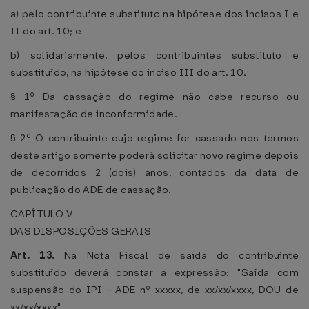
a) pelo contribuinte substituto na hipótese dos incisos I e
II do art. 10; e
b) solidariamente, pelos contribuintes substituto e
substituído, na hipótese do inciso III do art. 10.
§ 1º Da cassação do regime não cabe recurso ou
manifestação de inconformidade.
§ 2º O contribuinte cujo regime for cassado nos termos
deste artigo somente poderá solicitar novo regime depois
de decorridos 2 (dois) anos, contados da data de
publicação do ADE de cassação.
CAPÍTULO V
DAS DISPOSIÇÕES GERAIS
Art. 13.
Na Nota Fiscal de saída do contribuinte
substituído deverá constar a expressão: "Saída com
suspensão do IPI - ADE nº xxxxx, de xx/xx/xxxx, DOU de
xx/xx/xxxx".