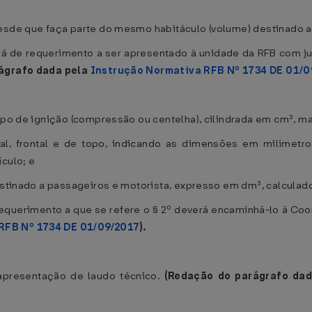
desde que faça parte do mesmo habitáculo (volume) destinado 
rá de requerimento a ser apresentado à unidade da RFB com ju
ágrafo dada pela
Instrução Normativa RFB Nº 1734 DE 01/0
ipo de ignição (compressão ou centelha), cilindrada em cm³, ma
ral, frontal e de topo, indicando as dimensões em milímet
culo; e
destinado a passageiros e motorista, expresso em dm³, calculad
 requerimento a que se refere o § 2º deverá encaminhá-lo à Co
RFB Nº 1734 DE 01/09/2017
).
 apresentação de laudo técnico.
(Redação do parágrafo da