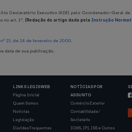
Ato Declaratório Executivo (ADE) pelo Coordenador-Geral de 
 no art. 1º.
(Redação do artigo dada pela
Instrução Normat
nº 21, de 24 de fevereiro de 2000
.
na data de sua publicação.
LINKS LEGISWEB
NOTÍCIAS POR
S
Página Inicial
ASSUNTO
Quem Somos
Comércio Exterior
Notícias
Contabilidade /
Legislação
Societário
Dúvidas Frequentes
ICMS, IPI, ISS e Outros