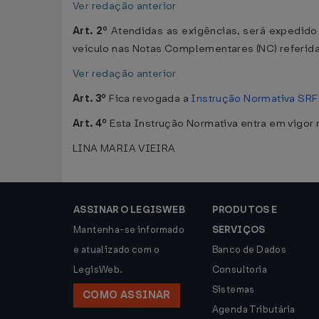
Ver redação anterior
Art. 2º
Atendidas as exigências, será expedido 
veículo nas Notas Complementares (NC) referidas
Ver redação anterior
Art. 3º
Fica revogada a
Instrução Normativa SRF 
Art. 4º
Esta Instrução Normativa entra em vigor 
LINA MARIA VIEIRA
ASSINAR O LEGISWEB
PRODUTOS E
Mantenha-se informado
SERVIÇOS
e atualizado com o
Banco de Dados
LegisWeb.
Consultoria
Sistemas
COMO ASSINAR
Agenda Tributária