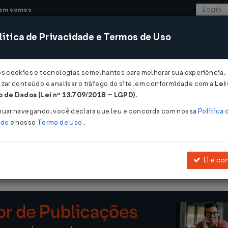
em somos
ítica de Privacidade e Termos de Uso
CONSULTORIA
SISTEMAS
COMÉRCIO EXTER
os cookies e tecnologias semelhantes para melhorar sua experiência,
zar conteúdo e analisar o tráfego do site, em conformidade com a
Lei
 de Dados (Lei nº 13.709/2018 – LGPD)
.
929 de 25/03/2009
nuar navegando, você declara que leu e concorda com nossa
Política 
ade
e nosso
Termo de Uso
.
Li e co
Fixa normas de enquadramento de veículos nos destaques da TIPI.