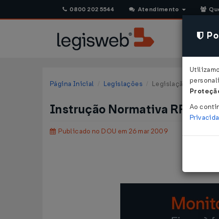
0800 202 5544
Atendimento
Qu
Pol
Utilizam
personali
Página Inicial
Legislações
Legislação Federal
Proteção
Instrução Normativa RFB nº 
Ao conti
Privacid
Publicado no DOU em 26 mar 2009