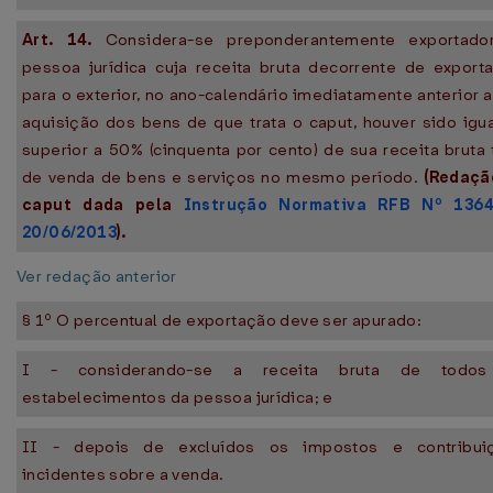
Art. 14.
Considera-se preponderantemente exportado
pessoa jurídica cuja receita bruta decorrente de export
para o exterior, no ano-calendário imediatamente anterior 
aquisição dos bens de que trata o caput, houver sido igu
superior a 50% (cinquenta por cento) de sua receita bruta 
de venda de bens e serviços no mesmo período.
(Redaçã
caput dada pela
Instrução Normativa RFB Nº 136
20/06/2013
).
Ver redação anterior
§ 1º O percentual de exportação deve ser apurado:
I - considerando-se a receita bruta de todo
estabelecimentos da pessoa jurídica; e
II - depois de excluídos os impostos e contribui
incidentes sobre a venda.