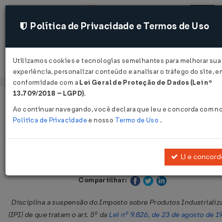
Política de Privacidade e Termos de Uso
Utilizamos cookies e tecnologias semelhantes para melhorar sua
Acessar
experiência, personalizar conteúdo e analisar o tráfego do site, e
conformidade com a
Lei Geral de Proteção de Dados (Lei nº
13.709/2018 – LGPD)
.
Página Inicial
Legislações
Legislação Federal
Ao continuar navegando, você declara que leu e concorda com n
Política de Privacidade
e nosso
Termo de Uso
.
Instrução Normativa RFB Nº 948 D
15/06/2009
Li e concord
Publicado no DOU em 16 jun 2009
Compartilhar:
Disciplina a suspensão do Imposto sobre Produtos Industrializ
(IPI) de que tratam o art. 5º da
Lei nº 9.826, de 23 de agosto de 1