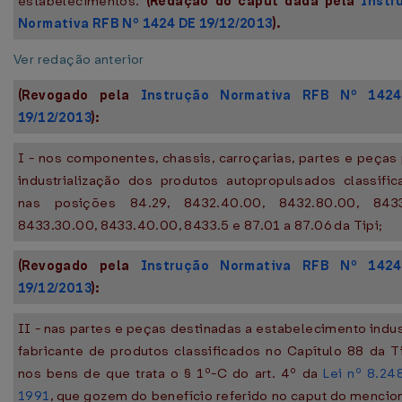
estabelecimentos.
(Redação do caput dada pela
Instr
Normativa RFB Nº 1424 DE 19/12/2013
).
Ver redação anterior
(Revogado pela
Instrução Normativa RFB Nº 142
19/12/2013
):
I - nos componentes, chassis, carroçarias, partes e peças
industrialização dos produtos autopropulsados classific
nas posições 84.29, 8432.40.00, 8432.80.00, 8433
8433.30.00, 8433.40.00, 8433.5 e 87.01 a 87.06 da Tipi;
(Revogado pela
Instrução Normativa RFB Nº 142
19/12/2013
):
II - nas partes e peças destinadas a estabelecimento indus
fabricante de produtos classificados no Capítulo 88 da T
nos bens de que trata o § 1º-C do art. 4º da
Lei nº 8.24
1991
, que gozem do benefício referido no caput do menci