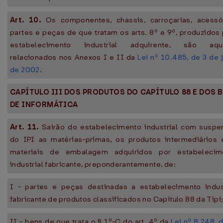
Art. 10.
Os componentes, chassis, carroçarias, acessór
partes e peças de que tratam os arts. 8º e 9º, produzidos
estabelecimento industrial adquirente, são aqu
relacionados nos Anexos I e II da
Lei nº 10.485, de 3 de 
de 2002
.
CAPÍTULO III DOS PRODUTOS DO CAPÍTULO 88 E DOS 
DE INFORMÁTICA
Art. 11.
Sairão do estabelecimento industrial com suspe
do IPI as matérias-primas, os produtos intermediários 
materiais de embalagem adquiridos por estabelecim
industrial fabricante, preponderantemente, de:
I - partes e peças destinadas a estabelecimento indust
fabricante de produtos classificados no Capítulo 88 da Tipi;
II - bens de que trata o § 1º-C do art. 4º da
Lei nº 8.248, 