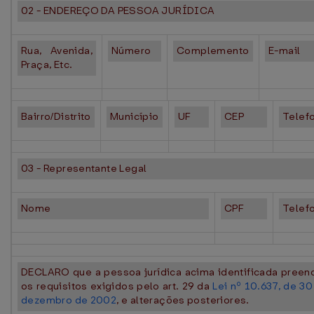
02 - ENDEREÇO DA PESSOA JURÍDICA
Rua, Avenida,
Número
Complemento
E-mail
Praça, Etc.
Bairro/Distrito
Município
UF
CEP
Telef
03 - Representante Legal
Nome
CPF
Telef
DECLARO que a pessoa jurídica acima identificada preen
os requisitos exigidos pelo art. 29 da
Lei nº 10.637, de 30
dezembro de 2002
, e alterações posteriores.