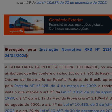
o art. 29 da
Lei nº 10.637, de 30 de dezembro de 2002
.
(Revogado pela
Instrução Normativa RFB Nº 232
24/04/2026
):
A SECRETÁRIA DA RECEITA FEDERAL DO BRASIL, no us
atribuição que lhe confere o inciso III do art. 261 do Regi
Interno da Secretaria da Receita Federal do Brasil, apr
pela
Portaria MF nº 125, de 4 de março de 2009
, e tend
vista o que dispõe o art. 5º da
Lei nº 9.826, de 23 de agos
1999
, o § 5º do art. 17 da Medida Provisória nº 2.189-49, 
de agosto de 2001, o art. 4º da
Lei nº 10.485, de 3 de jul
2002
, e o art. 29 da
Lei nº 10.637, de 30 de dezembro de 20