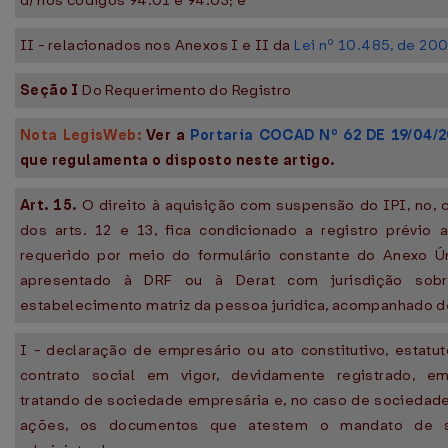
d) nos códigos 94.01 e 94.03; e
II - relacionados nos Anexos I e II da
Lei nº 10.485, de 20
Seção I
Do Requerimento do Registro
Nota LegisWeb:
Ver a
Portaria COCAD Nº 62 DE 19/04/
que regulamenta o disposto neste artigo.
Art. 15.
O direito à aquisição com suspensão do IPI, no, 
dos arts. 12 e 13, fica condicionado a registro prévio 
requerido por meio do formulário constante do Anexo Ún
apresentado à DRF ou à Derat com jurisdição sob
estabelecimento matriz da pessoa jurídica, acompanhado d
I - declaração de empresário ou ato constitutivo, estatu
contrato social em vigor, devidamente registrado, e
tratando de sociedade empresária e, no caso de sociedad
ações, os documentos que atestem o mandato de 