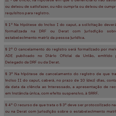
II - de ofício, na hipótese em que o beneficiário não satis
ou deixou de satisfazer, ou não cumpria ou deixou de cumpr
requisitos para registro.
§ 1º Na hipótese do inciso I do caput, a solicitação dever
formalizada na DRF ou Derat com jurisdição sob
estabelecimento matriz da pessoa jurídica.
§ 2º O cancelamento do registro será formalizado por me
ADE publicado no Diário Oficial da União, emitido 
Delegado da DRF ou da Derat.
§ 3º Na hipótese de cancelamento do registro de que tra
inciso II do caput, caberá, no prazo de 10 (dez) dias, con
da data da ciência ao interessado, a apresentação de re
em instância única, com efeito suspensivo, à SRRF.
§ 4º O recurso de que trata o § 3º deve ser protocolizado n
ou na Derat com jurisdição sobre o estabelecimento matr