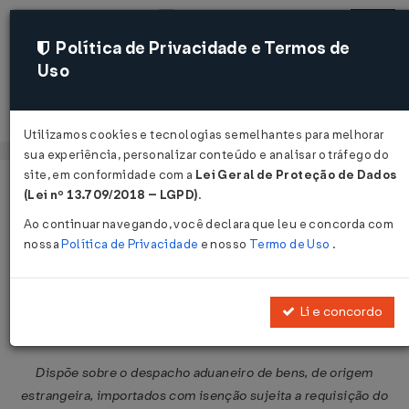
Política de Privacidade e Termos de
Uso
Acessar
Utilizamos cookies e tecnologias semelhantes para melhorar
sua experiência, personalizar conteúdo e analisar o tráfego do
site, em conformidade com a
Lei Geral de Proteção de Dados
Página Inicial
Legislações
Legislação Federal
Voltar
(Lei nº 13.709/2018 – LGPD)
.
Ao continuar navegando, você declara que leu e concorda com
Instrução Normativa SRF nº 120 de
nossa
Política de Privacidade
e nosso
Termo de Uso
.
11/01/2002
Publicado no DOU em 16 jan 2002
Li e concordo
Compartilhar:
Dispõe sobre o despacho aduaneiro de bens, de origem
estrangeira, importados com isenção sujeita a requisição do