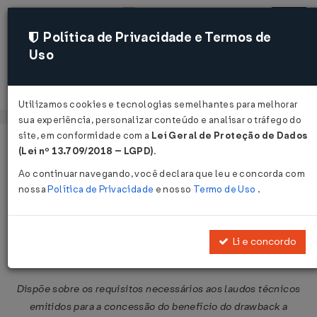
Política de Privacidade e Termos de
Uso
Acessar
Utilizamos cookies e tecnologias semelhantes para melhorar
sua experiência, personalizar conteúdo e analisar o tráfego do
site, em conformidade com a
Lei Geral de Proteção de Dados
Página Inicial
Legislações
Legislação Federal
Voltar
(Lei nº 13.709/2018 – LGPD)
.
Ao continuar navegando, você declara que leu e concorda com
Instrução Normativa SRF nº 168 de
nossa
Política de Privacidade
e nosso
Termo de Uso
.
18/06/2002
Publicado no DOU em 19 jun 2002
Li e concordo
Compartilhar:
Dispõe sobre os requisitos necessários aos laudos técnicos
emitidos para a concessão do benefício do drawback a