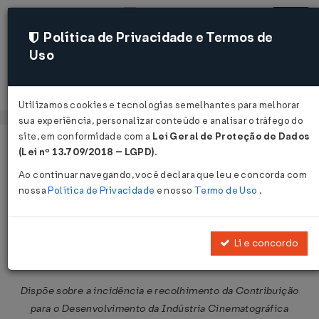
Política de Privacidade e Termos de
Uso
Acessar
Utilizamos cookies e tecnologias semelhantes para melhorar
sua experiência, personalizar conteúdo e analisar o tráfego do
site, em conformidade com a
Lei Geral de Proteção de Dados
Página Inicial
Legislações
Legislação Federal
Voltar
(Lei nº 13.709/2018 – LGPD)
.
Ao continuar navegando, você declara que leu e concorda com
Instrução Normativa ANCINE nº 1
nossa
Política de Privacidade
e nosso
Termo de Uso
.
de 12/03/2002
Publicado no DOU em 14 mar 2002
Li e concordo
Compartilhar:
Dispõe sobre a incidência e recolhimento da Contribuição
para o Desenvolvimento da Indústria Cinematográfica