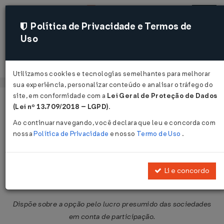
Política de Privacidade e Termos de
Uso
Acessar
Utilizamos cookies e tecnologias semelhantes para melhorar
sua experiência, personalizar conteúdo e analisar o tráfego do
site, em conformidade com a
Lei Geral de Proteção de Dados
Página Inicial
Legislações
Legislação Federal
Voltar
(Lei nº 13.709/2018 – LGPD)
.
Ao continuar navegando, você declara que leu e concorda com
Instrução Normativa SRF nº 31 de
nossa
Política de Privacidade
e nosso
Termo de Uso
.
29/03/2001
Publicado no DOU em 2 abr 2001
Li e concordo
Compartilhar:
Dispõe sobre a opção pelo lucro presumido das sociedades
em conta de participação.