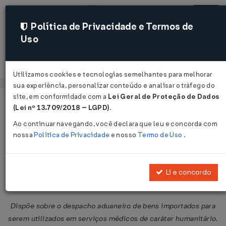
Política de Privacidade e Termos de
Uso
Acessar
Utilizamos cookies e tecnologias semelhantes para melhorar
sua experiência, personalizar conteúdo e analisar o tráfego do
site, em conformidade com a
Lei Geral de Proteção de Dados
Página Inicial
Legislações
Legislação Federal
Voltar
(Lei nº 13.709/2018 – LGPD)
.
Ao continuar navegando, você declara que leu e concorda com
Instrução Normativa SRF nº 57 de
nossa
Política de Privacidade
e nosso
Termo de Uso
.
31/05/2001
Publicado no DOU em 4 jun 2001
Li e concordo
Compartilhar:
Dispõe sobre o despacho aduaneiro de bens importados para
serem utilizados em serviços médicos de caráter humanitário.