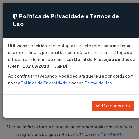
Política de Privacidade e Termos de
Uso
Acessar
Utilizamos cookies e tecnologias semelhantes para melhorar
sua experiência, personalizar conteúdo e analisar o tráfego do
site, em conformidade com a
Lei Geral de Proteção de Dados
Página Inicial
Legislações
Legislação Federal
Voltar
(Lei nº 13.709/2018 – LGPD)
.
Ao continuar navegando, você declara que leu e concorda com
Instrução Normativa SRF nº 68 de
nossa
Política de Privacidade
e nosso
Termo de Uso
.
27/12/1995
Publicado no DOU em 29 dez 1995
Li e concordo
Compartilhar:
Dispõe sobre a forma e prazos de apresentação dos arquivos
magnéticos de que trata o art. 11 da
Lei nº 8.218/91
.