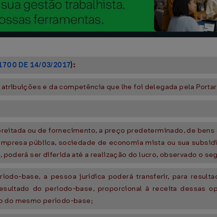
1700 DE 14/03/2017
):
 atribuições e da competência que lhe foi delegada pela Portari
preitada ou de fornecimento, a preço predeterminado, de bens 
empresa pública, sociedade de economia mista ou sua subsidiá
, poderá ser diferida até a realização do lucro, observado o seg
ríodo-base, a pessoa jurídica poderá transferir, para result
esultado do período-base, proporcional à receita dessas o
to do mesmo período-base;