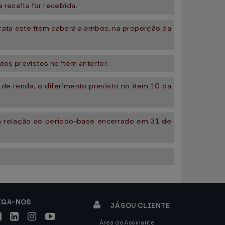
 receita for recebida.
 trata este item caberá a ambos, na proporção da
os previstos no item anterior.
de renda, o diferimento previsto no item 10 da
em relação ao período-base encerrado em 31 de
IGA-NOS
JÁ SOU CLIENTE
Área do Assinante