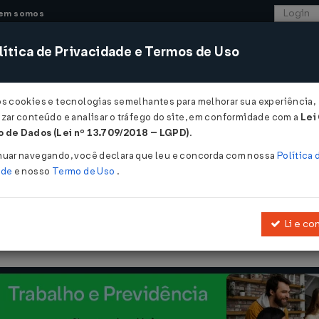
em somos
ítica de Privacidade e Termos de Uso
CONSULTORIA
SISTEMAS
COMÉRCIO EXTER
os cookies e tecnologias semelhantes para melhorar sua experiência,
zar conteúdo e analisar o tráfego do site, em conformidade com a
Lei
 de Dados (Lei nº 13.709/2018 – LGPD)
.
46 de 08/05/1989
nuar navegando, você declara que leu e concorda com nossa
Política 
ade
e nosso
Termo de Uso
.
Li e co
a determinação da base de cálculo da contribuição social e do imp