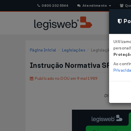
0800 202 5544
Atendimento
Qu
Pol
Utilizam
personali
Página Inicial
Legislações
Legislação Federal
Proteção
Instrução Normativa SRF nº 
Ao conti
Privacid
Publicado no DOU em 9 mai 1989
Dispõe sobre 