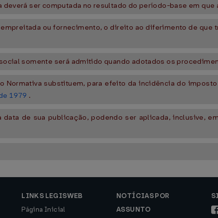
a a deverá ser computada no resultado do período-base em que a
a empreitada ou fornecimento, o direito ao diferimento de que
o social somente será admitido quando adotados os procediment
o Normativa substituem, para efeito da incidência do imposto 
 de 1979
.
na data de sua publicação, podendo ser aplicada, inclusive, 
LINKS LEGISWEB
NOTÍCIAS POR
S
Página Inicial
ASSUNTO