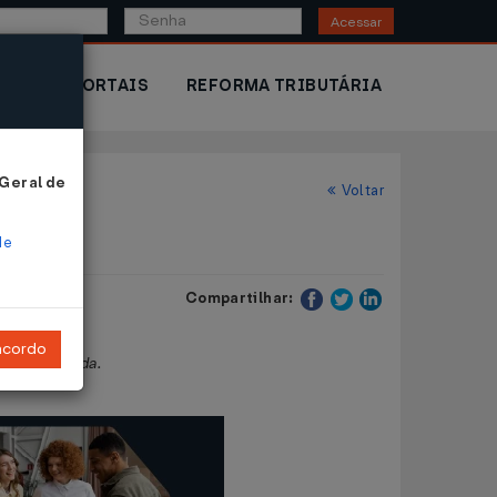
Acessar
IOR
PORTAIS
REFORMA TRIBUTÁRIA
 Geral de
Voltar
de
Compartilhar:
ncordo
osto de renda.