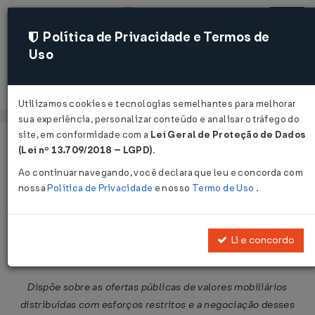
Política de Privacidade e Termos de
Uso
Acessar
Utilizamos cookies e tecnologias semelhantes para melhorar
sua experiência, personalizar conteúdo e analisar o tráfego do
site, em conformidade com a
Lei Geral de Proteção de Dados
Página Inicial
Legislações
Legislação Federal
Voltar
(Lei nº 13.709/2018 – LGPD)
.
Ao continuar navegando, você declara que leu e concorda com
Instrução CVM Nº 476 DE
nossa
Política de Privacidade
e nosso
Termo de Uso
.
16/01/2009
Publicado no DOU em 19 jan 2009
Li e concordo
Compartilhar:
Dispõe sobre as ofertas públicas de valores mobiliários
distribuídas com esforços restritos e a negociação desses