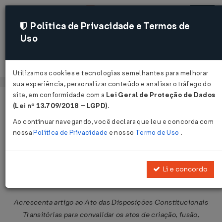
Política de Privacidade e Termos de
Uso
Acessar
Utilizamos cookies e tecnologias semelhantes para melhorar
sua experiência, personalizar conteúdo e analisar o tráfego do
site, em conformidade com a
Lei Geral de Proteção de Dados
Página Inicial
Legislações
Legislação Federal
Voltar
(Lei nº 13.709/2018 – LGPD)
.
Ao continuar navegando, você declara que leu e concorda com
Emenda Constitucional nº 57 de
nossa
Política de Privacidade
e nosso
Termo de Uso
.
18/12/2008
Publicado no DOU em 18 dez 2008
Li e concordo
Compartilhar:
Acrescenta artigo ao Ato das Disposições Constitucionais
Transitórias para convalidar os atos de criação, fusão,