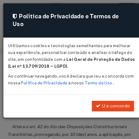
Política de Privacidade e Termos de
Uso
Acessar
Utilizamos cookies e tecnologias semelhantes para melhorar
sua experiência, personalizar conteúdo e analisar o tráfego do
site, em conformidade com a
Lei Geral de Proteção de Dados
Página Inicial
Legislações
Legislação Federal
Voltar
(Lei nº 13.709/2018 – LGPD)
.
Ao continuar navegando, você declara que leu e concorda com
Emenda Constitucional nº 43 de
nossa
Política de Privacidade
e nosso
Termo de Uso
.
15/04/2004
Publicado no DOU em 16 abr 2004
Li e concordo
Compartilhar:
Altera o art. 42 do Ato das Disposições Constitucionais
Transitórias, prorrogando, por 10 (dez) anos, a aplicação, por