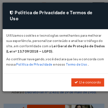
Política de Privacidade e Termos de
Uso
Acessar
Utilizamos cookies e tecnologias semelhantes para melhorar
sua experiência, personalizar conteúdo e analisar o tráfego do
site, em conformidade com a
Lei Geral de Proteção de Dados
Página Inicial
Legislações
Legislação Federal
Voltar
(Lei nº 13.709/2018 – LGPD)
.
Ao continuar navegando, você declara que leu e concorda com
Decreto-Lei nº 2.451 de 29/07/1988
nossa
Política de Privacidade
e nosso
Termo de Uso
.
Publicado no DOU em 30 jul 1988
Compartilhar:
Li e concordo
Altera o
Decreto-lei nº 2.433, de 19 de maio de 1988
.