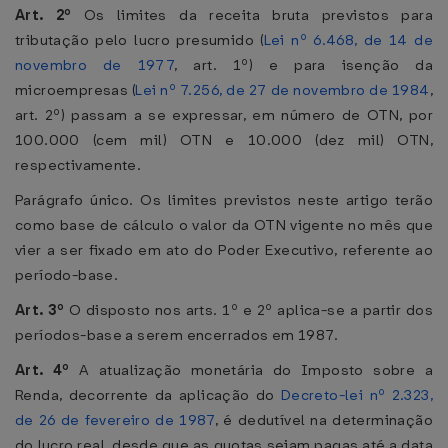
Art. 2º
Os limites da receita bruta previstos para
tributação pelo lucro presumido (
Lei nº 6.468, de 14 de
novembro de 1977
, art. 1º) e para isenção da
microempresas (
Lei nº 7.256, de 27 de novembro de 1984
,
art. 2º) passam a se expressar, em número de OTN, por
100.000 (cem mil) OTN e 10.000 (dez mil) OTN,
respectivamente.
Parágrafo único. Os limites previstos neste artigo terão
como base de cálculo o valor da OTN vigente no mês que
vier a ser fixado em ato do Poder Executivo, referente ao
período-base.
Art. 3º
O disposto nos arts. 1º e 2º aplica-se a partir dos
períodos-base a serem encerrados em 1987.
Art. 4º
A atualização monetária do Imposto sobre a
Renda, decorrente da aplicação do
Decreto-lei nº 2.323,
de 26 de fevereiro de 1987
, é dedutível na determinação
do lucro real, desde que as quotas sejam pagas até a data