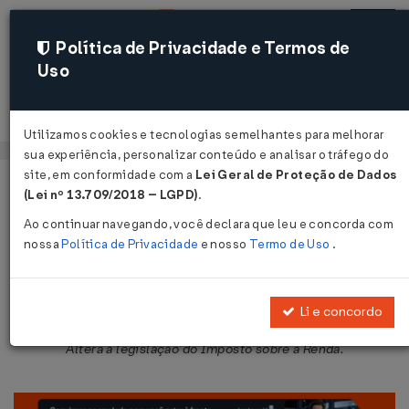
Política de Privacidade e Termos de
Uso
Acessar
Utilizamos cookies e tecnologias semelhantes para melhorar
sua experiência, personalizar conteúdo e analisar o tráfego do
site, em conformidade com a
Lei Geral de Proteção de Dados
Página Inicial
Legislações
Legislação Federal
Voltar
(Lei nº 13.709/2018 – LGPD)
.
Ao continuar navegando, você declara que leu e concorda com
Decreto-Lei nº 2.325 de 08/04/1987
nossa
Política de Privacidade
e nosso
Termo de Uso
.
Publicado no DOU em 9 abr 1987
Compartilhar:
Li e concordo
Altera a legislação do Imposto sobre a Renda.