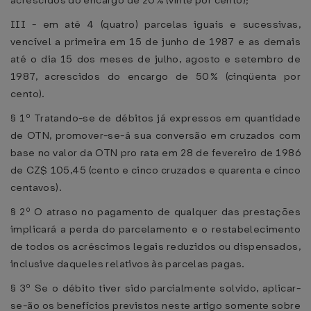
acrescidos do encargo de 20% (vinte por cento);
III - em até 4 (quatro) parcelas iguais e sucessivas,
vencível a primeira em 15 de junho de 1987 e as demais
até o dia 15 dos meses de julho, agosto e setembro de
1987, acrescidos do encargo de 50% (cinqüenta por
cento).
§ 1º Tratando-se de débitos já expressos em quantidade
de OTN, promover-se-á sua conversão em cruzados com
base no valor da OTN pro rata em 28 de fevereiro de 1986
de CZ$ 105,45 (cento e cinco cruzados e quarenta e cinco
centavos).
§ 2º O atraso no pagamento de qualquer das prestações
implicará a perda do parcelamento e o restabelecimento
de todos os acréscimos legais reduzidos ou dispensados,
inclusive daqueles relativos às parcelas pagas.
§ 3º Se o débito tiver sido parcialmente solvido, aplicar-
se-ão os benefícios previstos neste artigo somente sobre