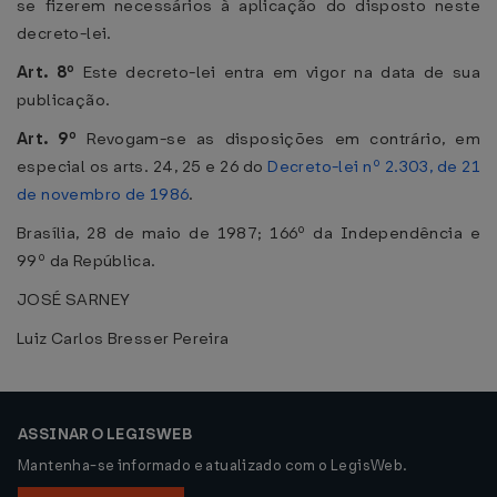
se fizerem necessários à aplicação do disposto neste
decreto-lei.
Art. 8º
Este decreto-lei entra em vigor na data de sua
publicação.
Art. 9º
Revogam-se as disposições em contrário, em
especial os arts. 24, 25 e 26 do
Decreto-lei nº 2.303, de 21
de novembro de 1986
.
Brasília, 28 de maio de 1987; 166º da Independência e
99º da República.
JOSÉ SARNEY
Luiz Carlos Bresser Pereira
ASSINAR O LEGISWEB
Mantenha-se informado e atualizado com o LegisWeb.