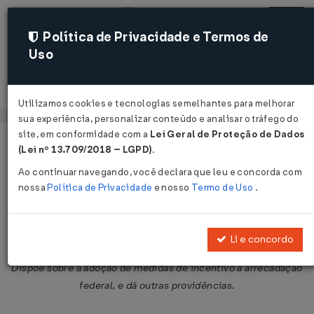
Política de Privacidade e Termos de
Uso
Acessar
Utilizamos cookies e tecnologias semelhantes para melhorar
sua experiência, personalizar conteúdo e analisar o tráfego do
site, em conformidade com a
Lei Geral de Proteção de Dados
Página Inicial
Legislações
Legislação Federal
Voltar
(Lei nº 13.709/2018 – LGPD)
.
Ao continuar navegando, você declara que leu e concorda com
Decreto-Lei nº 2.331 de 28/05/1987
nossa
Política de Privacidade
e nosso
Termo de Uso
.
Publicado no DOU em 29 mai 1987
Compartilhar:
Li e concordo
Dispõe sobre a adoção de medidas de incentivo à arrecadação
federal, e dá outras providências.