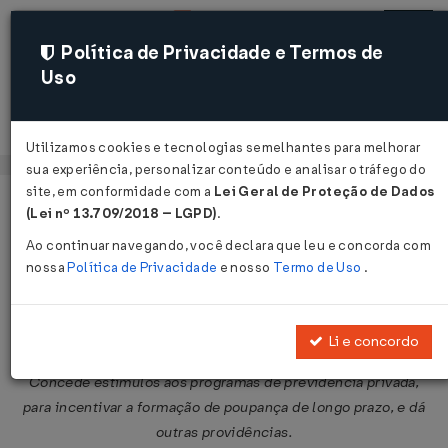
Política de Privacidade e Termos de
Uso
Acessar
Utilizamos cookies e tecnologias semelhantes para melhorar
sua experiência, personalizar conteúdo e analisar o tráfego do
site, em conformidade com a
Lei Geral de Proteção de Dados
Página Inicial
Legislações
Legislação Federal
Voltar
(Lei nº 13.709/2018 – LGPD)
.
Ao continuar navegando, você declara que leu e concorda com
Decreto-Lei nº 2.296 de 21/11/1986
nossa
Política de Privacidade
e nosso
Termo de Uso
.
Publicado no DOU em 24 nov 1986
Compartilhar:
Li e concordo
Concede estímulos aos programas de previdência privada,
para incentivar a formação de poupança de longo prazo, e dá
outras providências.