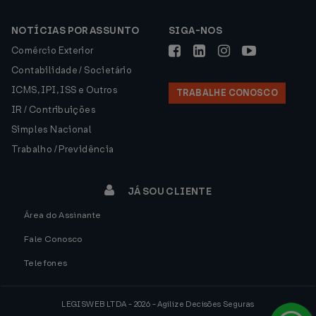
NOTÍCIAS POR ASSUNTO
SIGA-NOS
Comércio Exterior
Contabilidade / Societário
ICMS, IPI, ISS e Outros
TRABALHE CONOSCO
IR / Contribuições
Simples Nacional
Trabalho / Previdência
JÁ SOU CLIENTE
Área do Assinante
Fale Conosco
Telefones
LEGISWEB LTDA - 2026 - Agilize Decisões Seguras