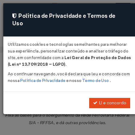
Política de Privacidade e Termos de
Uso
Acessar
Utilizamos cookies e tecnologias semelhantes para melhorar
sua experiência, personalizar conteúdo e analisar o tráfego do
site, em conformidade com a
Lei Geral de Proteção de Dados
Página Inicial
Legislações
Legislação Federal
Voltar
(Lei nº 13.709/2018 – LGPD)
.
Ao continuar navegando, você declara que leu e concorda com
Decreto-Lei nº 2.178 de 04/12/1984
nossa
Política de Privacidade
e nosso
Termo de Uso
.
Publicado no DOU em 5 dez 1984
Compartilhar:
Li e concordo
Fixa as bases para o soerguimento da Rede Ferroviária Federal
S/A - RFFSA, e dá outras providências.