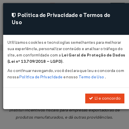
Política de Privacidade e Termos de
Uso
Acessar
Utilizamos cookies e tecnologias semelhantes para melhorar
sua experiência, personalizar conteúdo e analisar o tráfego do
site, em conformidade com a
Lei Geral de Proteção de Dados
Página Inicial
Legislações
Legislação Federal
Voltar
(Lei nº 13.709/2018 – LGPD)
.
Ao continuar navegando, você declara que leu e concorda com
Decreto-Lei nº 1.894 de 16/12/1981
nossa
Política de Privacidade
e nosso
Termo de Uso
.
Publicado no DOU em 17 dez 1981
Compartilhar:
Li e concordo
Institui incentivos fiscais para empresas exportadoras de
produtos manufaturados, e dá outras providências.