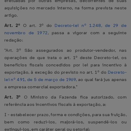
efetuadas por outras empresas, decorrentes de suas
aquisições no mercado interno, na forma prevista neste
artigo.
Art. 2º
O art. 3º do
Decreto-lei nº 1.248, de 29 de
novembro de 1972
, passa a vigorar com a seguinte
redação:
"Art. 3º São assegurados ao produtor-vendedor, nas
operações de que trata o art. 1º deste Decreto-lei, os
benefícios fiscais concedidos por lei para incentivo à
exportação, à exceção do previsto no art. 1º do
Decreto-
lei nº 491, de 5 de março de 1969
, ao qual fará jus apenas
a empresa comercial exportadora."
Art. 3º
O Ministro da Fazenda fica autorizado, com
referência aos incentivos fiscais à exportação, a:
I - estabelecer prazo, forma e condições, para sua fruição,
bem como reduzi-los, majorá-los, suspendê-los ou
extingui-los, em caráter geral ou setorial;