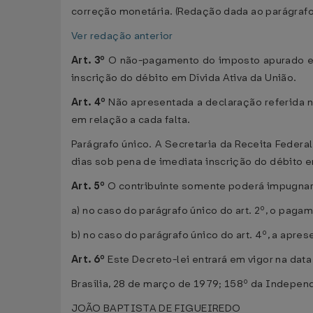
correção monetária. (Redação dada ao parágraf
Ver redação anterior
Art. 3º
O não-pagamento do imposto apurado e de
inscrição do débito em Dívida Ativa da União.
Art. 4º
Não apresentada a declaração referida no
em relação a cada falta.
Parágrafo único. A Secretaria da Receita Federa
dias sob pena de imediata inscrição do débito e
Art. 5º
O contribuinte somente poderá impugnar
a) no caso do parágrafo único do art. 2º, o paga
b) no caso do parágrafo único do art. 4º, a apre
Art. 6º
Este Decreto-lei entrará em vigor na dat
Brasília, 28 de março de 1979; 158º da Independ
JOÃO BAPTISTA DE FIGUEIREDO