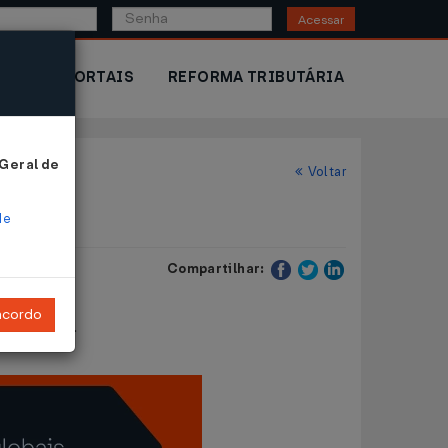
Acessar
IOR
PORTAIS
REFORMA TRIBUTÁRIA
 Geral de
Voltar
de
Compartilhar:
ncordo
rovidências.