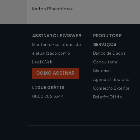
Karlos Rischbieter
ASSINAR O LEGISWEB
PRODUTOS E
Mantenha-se informado
SERVIÇOS
e atualizado com o
Banco de Dados
LegisWeb.
Consultoria
Sistemas
COMO ASSINAR
Agenda Tributária
LIGUE GRÁTIS
Comércio Exterior
0800 202 5544
Boletim Diário