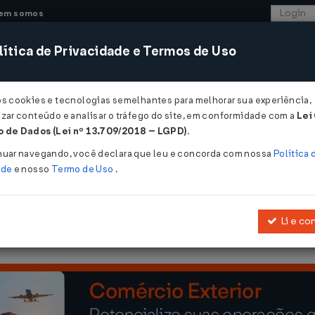
em somos
ítica de Privacidade e Termos de Uso
CONSULTORIA
SISTEMAS
COMÉRCIO EXTER
os cookies e tecnologias semelhantes para melhorar sua experiência,
zar conteúdo e analisar o tráfego do site, em conformidade com a
Lei
 de Dados (Lei nº 13.709/2018 – LGPD)
.
3/1979
nuar navegando, você declara que leu e concorda com nossa
Política 
ade
e nosso
Termo de Uso
.
Li e co
claração do Imposto sobre Produtos Industrializados e dá outras p