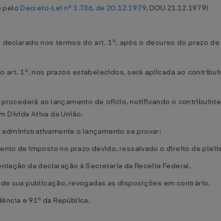
o pelo
Decreto-Lei nº 1.736, de 20.12.1979
, DOU 21.12.1979)
clarado nos termos do art. 1º, após o decurso do prazo de que
 art. 1º, nos prazos estabelecidos, será aplicada ao contribui
l procederá ao lançamento de ofício, notificando o contribuinte
m Dívida Ativa da União.
 administrativamente o lançamento se provar:
mento de imposto no prazo devido, ressalvado o direito de plei
sentação da declaração à Secretaria da Receita Federal.
a de sua publicação, revogadas as disposições em contrário.
ência e 91º da República.