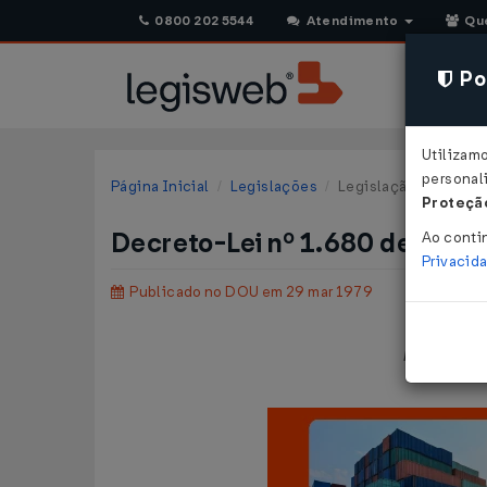
0800 202 5544
Atendimento
Qu
Pol
Utilizam
personali
Página Inicial
Legislações
Legislação Federal
Proteção
Decreto-Lei nº 1.680 de 28/0
Ao conti
Privacid
Publicado no DOU em 29 mar 1979
Regula a de