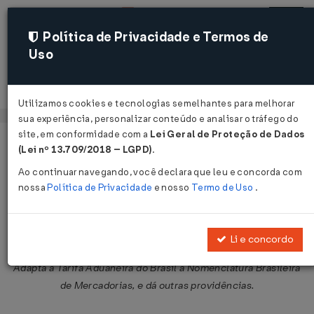
Política de Privacidade e Termos de
Uso
Acessar
Utilizamos cookies e tecnologias semelhantes para melhorar
sua experiência, personalizar conteúdo e analisar o tráfego do
site, em conformidade com a
Lei Geral de Proteção de Dados
Página Inicial
Legislações
Legislação Federal
Voltar
(Lei nº 13.709/2018 – LGPD)
.
Ao continuar navegando, você declara que leu e concorda com
Decreto-Lei nº 1.753 de 31/12/1979
nossa
Política de Privacidade
e nosso
Termo de Uso
.
Publicado no DOU em 31 dez 1979
Compartilhar:
Li e concordo
Adapta a Tarifa Aduaneira do Brasil à Nomenclatura Brasileira
de Mercadorias, e dá outras providências.