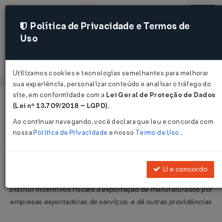
Política de Privacidade e Termos de
Uso
Acessar
Utilizamos cookies e tecnologias semelhantes para melhorar
sua experiência, personalizar conteúdo e analisar o tráfego do
site, em conformidade com a
Lei Geral de Proteção de Dados
Página Inicial
Legislações
Legislação Federal
Voltar
(Lei nº 13.709/2018 – LGPD)
.
Ao continuar navegando, você declara que leu e concorda com
Decreto-Lei Nº 1633 DE 09/08/1978
nossa
Política de Privacidade
e nosso
Termo de Uso
.
Publicado no DOU em 10 ago 1978
Compartilhar:
Li e concordo
Institui incentivos fiscais à exportação de manufaturados por
empresas exportadoras de serviços, e dá outras providências