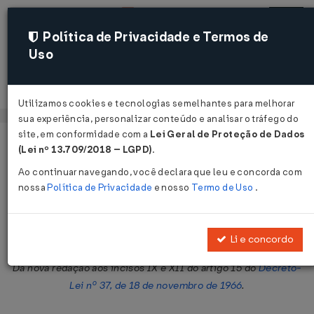
Política de Privacidade e Termos de
Uso
Acessar
Utilizamos cookies e tecnologias semelhantes para melhorar
sua experiência, personalizar conteúdo e analisar o tráfego do
site, em conformidade com a
Lei Geral de Proteção de Dados
Página Inicial
Legislações
Legislação Federal
Voltar
(Lei nº 13.709/2018 – LGPD)
.
Ao continuar navegando, você declara que leu e concorda com
Decreto-Lei nº 1.639 de 18/10/1978
nossa
Política de Privacidade
e nosso
Termo de Uso
.
Publicado no DOU em 19 out 1978
Compartilhar:
Li e concordo
Dá nova redação aos incisos IX e XII do artigo 15 do
Decreto-
Lei nº 37, de 18 de novembro de 1966
.